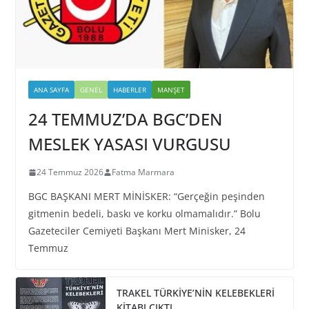
ANA SAYFA
GENEL
HABERLER
MANŞET
24 TEMMUZ’DA BGC’DEN
MESLEK YASASI VURGUSU
24 Temmuz 2026
Fatma Marmara
BGC BAŞKANI MERT MİNİSKER: “Gerçeğin peşinden
gitmenin bedeli, baskı ve korku olmamalıdır.” Bolu
Gazeteciler Cemiyeti Başkanı Mert Minisker, 24
Temmuz
TRAKEL TÜRKİYE’NİN KELEBEKLERİ
KİTABI ÇIKTI