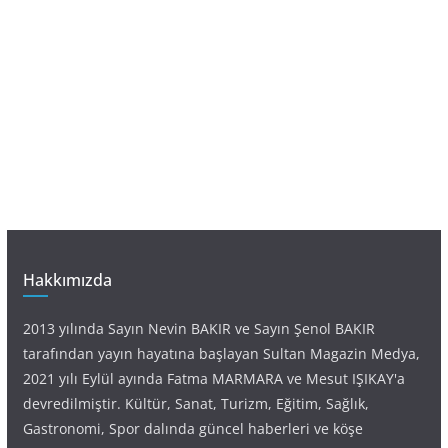
Hakkımızda
2013 yılında Sayın Nevin BAKIR ve Sayın Şenol BAKIR
tarafından yayın hayatına başlayan Sultan Magazin Medya,
2021 yılı Eylül ayında Fatma MARMARA ve Mesut IŞIKAY'a
devredilmiştir. Kültür, Sanat, Turizm, Eğitim, Sağlık,
Gastronomi, Spor dalında güncel haberleri ve köşe