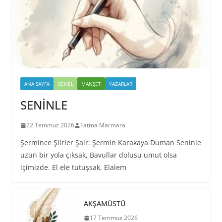
ANA SAYFA
GENEL
MANŞET
YAZARLAR
SENİNLE
22 Temmuz 2026
Fatma Marmara
Şermince Şiirler Şair: Şermin Karakaya Duman Seninle
uzun bir yola çıksak, Bavullar dolusu umut olsa
içimizde. El ele tutuşsak, Elalem
AKŞAMÜSTÜ
17 Temmuz 2026