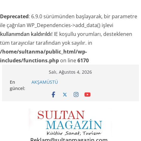
Deprecated
: 6.9.0 sürümünden başlayarak, bir parametre
ile çağrılan WP_Dependencies->add_data() işlevi
kullanımdan kaldırıldı
! IE koşullu yorumları, desteklenen
tüm tarayıcılar tarafından yok sayılır. in
/home/sultanma/public_html/wp-
includes/functions.php
on line
6170
Skip
Salı, Ağustos 4, 2026
to
En
AKŞAMÜSTÜ
content
güncel:
24 TEMMUZ’DA BGC’DEN MESLEK YASASI
VURGUSU
TRAKEL TÜRKİYE’NİN KELEBEKLERİ KİTABI ÇIKTI
SENİNLE
Akgül: “Sanayi esnafı yeni engellerle karşı
karşıya!”
Reklam@sultanmagazin.com .