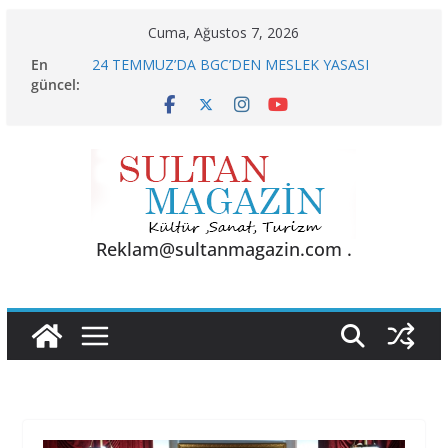
Skip
Cuma, Ağustos 7, 2026
to
En
24 TEMMUZ’DA BGC’DEN MESLEK YASASI
content
güncel:
VURGUSU
KELİMELER YETMEZ
Sporun Gücü, Gastronominin Lezzeti ve Sağlığın
Başkenti
BU KALP
AKGÜL: “BOLU, KRİZLERLE DEĞİL HİZMETLE
YÖNETİLMEYİ HAK EDİYOR”
Reklam@sultanmagazin.com .