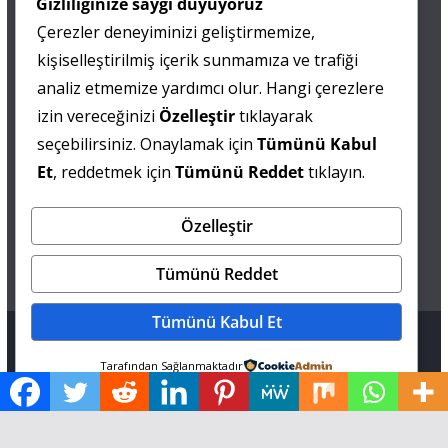
Gizliliğinize saygı duyuyoruz
Çerezler deneyiminizi geliştirmemize,
0 505 677 40 87
kişiselleştirilmiş içerik sunmamıza ve trafiği
Fatma MARMARA
analiz etmemize yardımcı olur. Hangi çerezlere
izin vereceğinizi
Özelleştir
tıklayarak
0 538 844 90 90
seçebilirsiniz. Onaylamak için
Tümünü Kabul
Mesut IŞIKAY
Et
, reddetmek için
Tümünü Reddet
tıklayın.
Özelleştir
admin@sultanmagazin.com
Tümünü Reddet
Tümünü Kabul Et
Tüm hakları saklıdır © 2026
Sultan Magazin
.
Tarafından Sağlanmaktadır
Tema: ThemeGrill tarafından
ColorMag
. Altyapı
WordPress
.