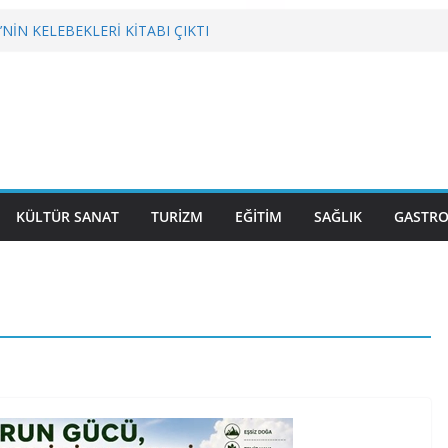
NİN KELEBEKLERİ KİTABI ÇIKTI
tronominin Lezzeti ve Sağlığın Başkenti
KRİZLERLE DEĞİL HİZMETLE YÖNETİLMEYİ
BGC’DEN MESLEK YASASI VURGUSU
KÜLTÜR SANAT
TURİZM
EĞİTİM
SAĞLIK
GASTR