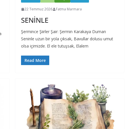
22 Temmuz 2026
Fatma Marmara
SENİNLE
Şermince Şiirler Şair: Şermin Karakaya Duman
a
Seninle uzun bir yola çıksak, Bavullar dolusu umut
olsa içimizde. El ele tutuşsak, Elalem
Read More