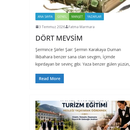
ANA SAYFA
GENEL
MANŞET
YAZARLAR
3 Temmuz 2026
Fatma Marmara
DÖRT MEVSİM
Şermince Şiirler Şair: Şermin Karakaya Duman
İlkbahara benzer sana olan sevgim, İçimde
kıpırdayan bir sevinç gibi. Yaza benzer gülen yüzün,
Read More