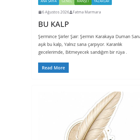
ANA SAYFA
GENEL
MANŞET
YAZARLAR
6 Ağustos 2026
Fatma Marmara
BU KALP
Şermince Şiirler Şair: Şermin Karakaya Duman San
aşık bu kalp, Yalnız sana çarpıyor. Karanlık
gecelerimde, Bitmeyecek sandığım bir rüya .
Read More