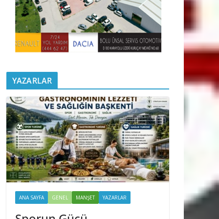
YAZARLAR
ANA SAYFA
GENEL
MANŞET
YAZARLAR
Sporun Gücü,