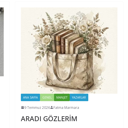
ANA SAYFA
GENEL
MANŞET
YAZARLAR
9 Temmuz 2026
Fatma Marmara
ARADI GÖZLERİM