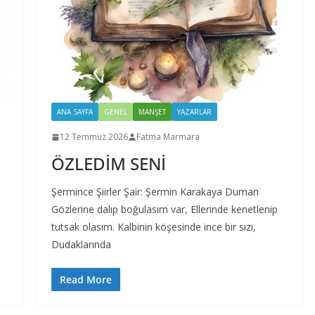
ANA SAYFA
GENEL
MANŞET
YAZARLAR
12 Temmuz 2026
Fatma Marmara
ÖZLEDİM SENİ
Şermince Şiirler Şair: Şermin Karakaya Duman
Gözlerine dalıp boğulasım var, Ellerinde kenetlenip
tutsak olasım. Kalbinin köşesinde ince bir sızı,
Dudaklarında
Read More