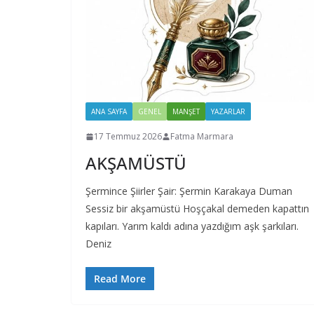
ANA SAYFA
GENEL
MANŞET
YAZARLAR
17 Temmuz 2026
Fatma Marmara
AKŞAMÜSTÜ
Şermince Şiirler Şair: Şermin Karakaya Duman
Sessiz bir akşamüstü Hoşçakal demeden kapattın
kapıları. Yarım kaldı adına yazdığım aşk şarkıları.
Deniz
Read More