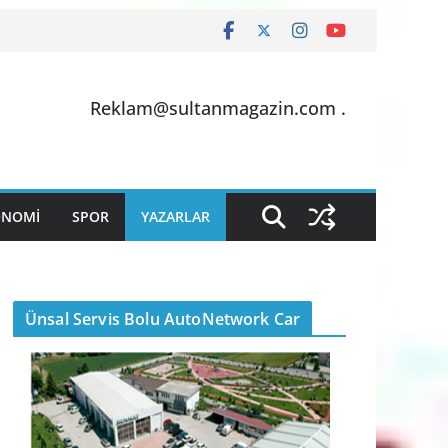
Reklam@sultanmagazin.com .
ONOMİ
SPOR
YAZARLAR
Ünsal Servis Bolu AutoNetwork Car