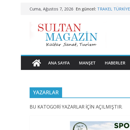
Skip
En güncel:
TRAKEL TÜRKİYE’
Cuma, Ağustos 7, 2026
to
Sporun Gücü, Gas
BU KALP
content
AKGÜL: “BOLU, 
HAK EDİYOR”
24 TEMMUZ’DA 
ANA SAYFA
MANŞET
HABERLER
YAZARLAR
BU KATOGORİ YAZARLAR İÇİN AÇILMIŞTIR.