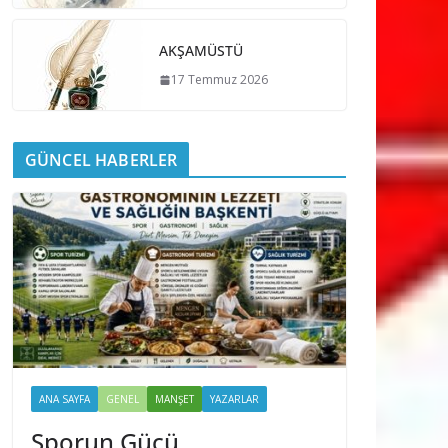
AKŞAMÜSTÜ
17 Temmuz 2026
GÜNCEL HABERLER
ANA SAYFA
GENEL
MANŞET
YAZARLAR
Sporun Gücü,