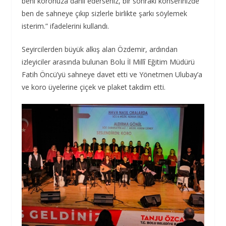
beni koronuza dahil ederseniz, bir sonraki konserinizde
ben de sahneye çıkıp sizlerle birlikte şarkı söylemek
isterim.” ifadelerini kullandı.
Seyircilerden büyük alkış alan Özdemir, ardından
izleyiciler arasında bulunan Bolu İl Millî Eğitim Müdürü
Fatih Öncü’yü sahneye davet etti ve Yönetmen Ulubay’a
ve koro üyelerine çiçek ve plaket takdim etti.