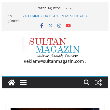
Skip
Pazar, Ağustos 9, 2026
to
En
24 TEMMUZ’DA BGC’DEN MESLEK YASASI
content
güncel:
VURGUSU
KELİMELER YETMEZ
Sporun Gücü, Gastronominin Lezzeti ve Sağlığın
Başkenti
BU KALP
AKGÜL: “BOLU, KRİZLERLE DEĞİL HİZMETLE
YÖNETİLMEYİ HAK EDİYOR”
Reklam@sultanmagazin.com .