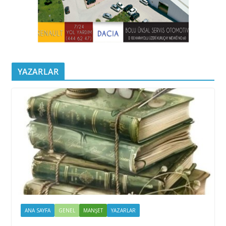
YAZARLAR
ANA SAYFA
GENEL
MANŞET
YAZARLAR