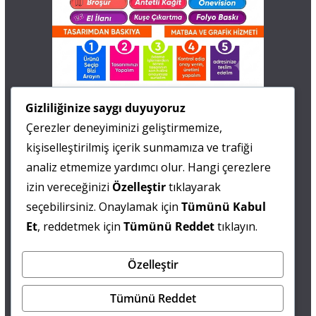
İletişim
Gizliliğinize saygı duyuyoruz
Çerezler deneyiminizi geliştirmemize,
0 505 677 40 87
kişiselleştirilmiş içerik sunmamıza ve trafiği
Fatma MARMARA
analiz etmemize yardımcı olur. Hangi çerezlere
izin vereceğinizi
Özelleştir
tıklayarak
0 538 844 90 90
seçebilirsiniz. Onaylamak için
Tümünü Kabul
Mesut IŞIKAY
Et
, reddetmek için
Tümünü Reddet
tıklayın.
Özelleştir
admin@sultanmagazin.com
Tümünü Reddet