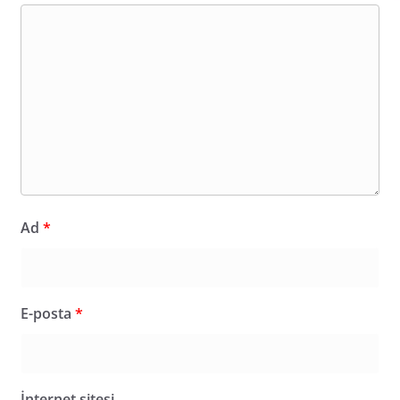
Ad
*
E-posta
*
İnternet sitesi