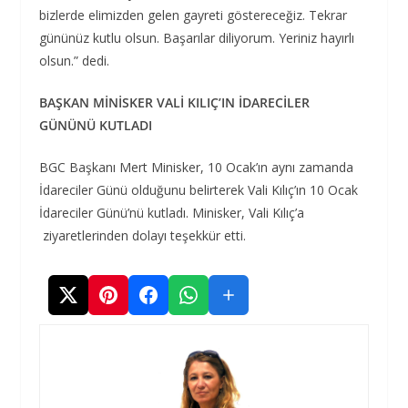
bizlerde elimizden gelen gayreti göstereceğiz. Tekrar
gününüz kutlu olsun. Başarılar diliyorum. Yeriniz hayırlı
olsun.” dedi.
BAŞKAN MİNİSKER VALİ KILIÇ’IN İDARECİLER
GÜNÜNÜ KUTLADI
BGC Başkanı Mert Minisker, 10 Ocak’ın aynı zamanda
İdareciler Günü olduğunu belirterek Vali Kılıç’ın 10 Ocak
İdareciler Günü’nü kutladı. Minisker, Vali Kılıç’a
ziyaretlerinden dolayı teşekkür etti.