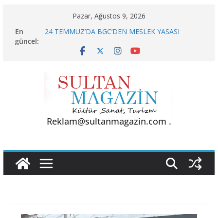
Skip
Pazar, Ağustos 9, 2026
to
En
24 TEMMUZ’DA BGC’DEN MESLEK YASASI
content
güncel:
VURGUSU
KELİMELER YETMEZ
Sporun Gücü, Gastronominin Lezzeti ve Sağlığın
Başkenti
BU KALP
AKGÜL: “BOLU, KRİZLERLE DEĞİL HİZMETLE
YÖNETİLMEYİ HAK EDİYOR”
Reklam@sultanmagazin.com .