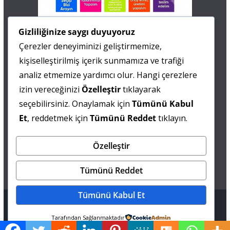
İletişim
Gizliliğinize saygı duyuyoruz
Çerezler deneyiminizi geliştirmemize,
0 505 677 40 87
kişiselleştirilmiş içerik sunmamıza ve trafiği
Fatma MARMARA
analiz etmemize yardımcı olur. Hangi çerezlere
izin vereceğinizi
Özelleştir
tıklayarak
0 538 844 90 90
seçebilirsiniz. Onaylamak için
Tümünü Kabul
Mesut IŞIKAY
Et
, reddetmek için
Tümünü Reddet
tıklayın.
Özelleştir
admin@sultanmagazin.com
Tümünü Reddet
Tümünü Kabul Et
Tüm hakları saklıdır © 2026
Sultan Magazin
.
Tarafından Sağlanmaktadır
Tema: ThemeGrill tarafından
ColorMag
. Altyapı
WordPress
.