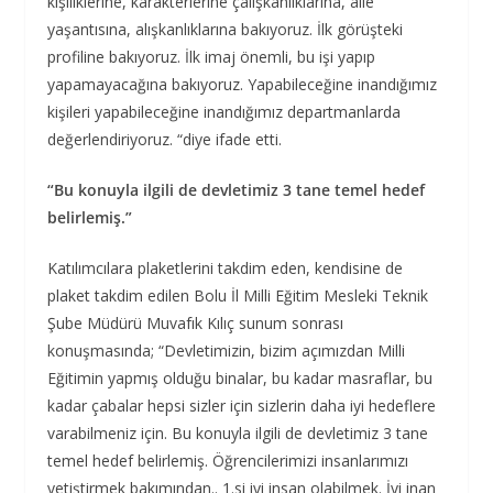
kişiliklerine, karakterlerine çalışkanlıklarına, aile
yaşantısına, alışkanlıklarına bakıyoruz. İlk görüşteki
profiline bakıyoruz. İlk imaj önemli, bu işi yapıp
yapamayacağına bakıyoruz. Yapabileceğine inandığımız
kişileri yapabileceğine inandığımız departmanlarda
değerlendiriyoruz. “diye ifade etti.
“Bu konuyla ilgili de devletimiz 3 tane temel hedef
belirlemiş.”
Katılımcılara plaketlerini takdim eden, kendisine de
plaket takdim edilen Bolu İl Milli Eğitim Mesleki Teknik
Şube Müdürü Muvafık Kılıç sunum sonrası
konuşmasında; “Devletimizin, bizim açımızdan Milli
Eğitimin yapmış olduğu binalar, bu kadar masraflar, bu
kadar çabalar hepsi sizler için sizlerin daha iyi hedeflere
varabilmeniz için. Bu konuyla ilgili de devletimiz 3 tane
temel hedef belirlemiş. Öğrencilerimizi insanlarımızı
yetiştirmek bakımından.. 1.si iyi insan olabilmek. İyi inan