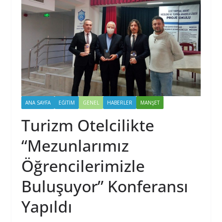
ANA SAYFA
EĞİTİM
GENEL
HABERLER
MANŞET
Turizm Otelcilikte
“Mezunlarımız
Öğrencilerimizle
Buluşuyor” Konferansı
Yapıldı