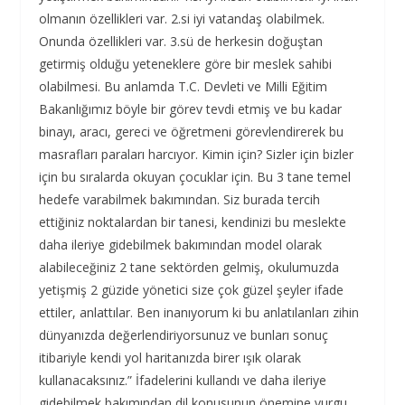
olmanın özellikleri var. 2.si iyi vatandaş olabilmek.
Onunda özellikleri var. 3.sü de herkesin doğuştan
getirmiş olduğu yeteneklere göre bir meslek sahibi
olabilmesi. Bu anlamda T.C. Devleti ve Milli Eğitim
Bakanlığımız böyle bir görev tevdi etmiş ve bu kadar
binayı, aracı, gereci ve öğretmeni görevlendirerek bu
masrafları paraları harcıyor. Kimin için? Sizler için bizler
için bu sıralarda okuyan çocuklar için. Bu 3 tane temel
hedefe varabilmek bakımından. Siz burada tercih
ettiğiniz noktalardan bir tanesi, kendinizi bu meslekte
daha ileriye gidebilmek bakımından model olarak
alabileceğiniz 2 tane sektörden gelmiş, okulumuzda
yetişmiş 2 güzide yönetici size çok güzel şeyler ifade
ettiler, anlattılar. Ben inanıyorum ki bu anlatılanları zihin
dünyanızda değerlendiriyorsunuz ve bunları sonuç
itibariyle kendi yol haritanızda birer ışık olarak
kullanacaksınız.” İfadelerini kullandı ve daha ileriye
gidebilmek bakımından dil konusunun önemine vurgu