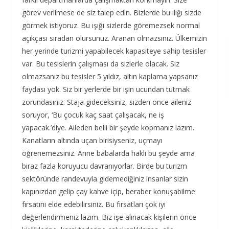
görev verilmese de siz talep edin. Bizlerde bu ılığı sizde
görmek istiyoruz. Bu ışığı sizlerde göremezsek normal
açıkçası sıradan olursunuz. Aranan olmazsınız. Ülkemizin
her yerinde turizmi yapabilecek kapasiteye sahip tesisler
var. Bu tesislerin çalışması da sizlerle olacak. Siz
olmazsanız bu tesisler 5 yıldız, altın kaplama yapsanız
faydası yok. Siz bir yerlerde bir işin ucundan tutmak
zorundasınız. Staja gideceksiniz, sizden önce aileniz
soruyor, ‘Bu çocuk kaç saat çalışacak, ne iş
yapacak.’diye. Aileden belli bir şeyde kopmanız lazım.
Kanatların altında uçan birisiyseniz, uçmayı
öğrenemezsiniz. Anne babalarda haklı bu şeyde ama
biraz fazla koruyucu davranıyorlar. Birde bu turizm
sektöründe randevuyla gidemediğiniz insanlar sizin
kapınızdan gelip çay kahve içip, beraber konuşabilme
fırsatını elde edebilirsiniz. Bu fırsatları çok iyi
değerlendirmeniz lazım. Biz işe alınacak kişilerin önce