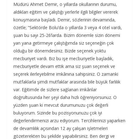
Müdürü Ahmet Demir, o yıllarda okullarının durumu,
aldıkları eğitim ve çalıştığı yerlerle ilgili bilgiler vererek
konuşmasına başladı. Demir, sözlerinin devamında,
özetle; “Sektörde Bolu’da o yıllarda 3 veya 4 otel vardı,
şuan bu sayı 25-26’larda. Bizim dönemle sizin dönemi
yan yana getirmeye çalıştığımda siz seçeneğin çok
olduğu bir dönemdesiniz. Bizde seçenek yoktu
mecburiyet vardı. Biz bu işe mecburiyetle başladık,
mecburiyetle devam ettik ama siz şuan seçenek ve
seçerek ilerleyebilme imkânına sahipsiniz. O zamanki
mutfaklarla şimdi mutfaklar arasında bile büyük farlılık
var. Eğitimde de sizlere sağlanan imkânlar
doğrultusunda her şeyi daha hızlı öğreniyorsunuz. O
yüzden şuan ki mevcut durumunuzu çok değerli
buluyorum. Sizinde bu pozisyonunuzu çok iyi
değerlendirmenizi arzu ediyorum. Tercihlerinizi yaparken
de devamlılık açısından 12 ay çalışan işletmeleri
gözeterekten bu şekilde yapabilirsiniz. Ben dergi ve