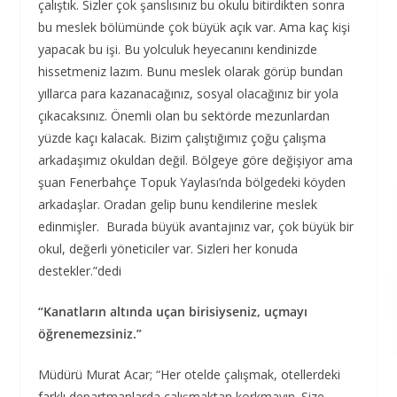
çalıştık. Sizler çok şanslısınız bu okulu bitirdikten sonra
bu meslek bölümünde çok büyük açık var. Ama kaç kişi
yapacak bu işi. Bu yolculuk heyecanını kendinizde
hissetmeniz lazım. Bunu meslek olarak görüp bundan
yıllarca para kazanacağınız, sosyal olacağınız bir yola
çıkacaksınız. Önemli olan bu sektörde mezunlardan
yüzde kaçı kalacak. Bizim çalıştığımız çoğu çalışma
arkadaşımız okuldan değil. Bölgeye göre değişiyor ama
şuan Fenerbahçe Topuk Yaylası’nda bölgedeki köyden
arkadaşlar. Oradan gelip bunu kendilerine meslek
edinmişler. Burada büyük avantajınız var, çok büyük bir
okul, değerli yöneticiler var. Sizleri her konuda
destekler.”dedi
“Kanatların altında uçan birisiyseniz, uçmayı
öğrenemezsiniz.”
Müdürü Murat Acar; “Her otelde çalışmak, otellerdeki
farklı departmanlarda çalışmaktan korkmayın. Size