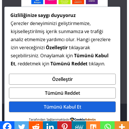
İletişim
Gizliliğinize saygı duyuyoruz
Çerezler deneyiminizi geliştirmemize,
0 505 677 40 87
kişiselleştirilmiş içerik sunmamıza ve trafiği
Fatma MARMARA
analiz etmemize yardımcı olur. Hangi çerezlere
izin vereceğinizi
Özelleştir
tıklayarak
0 538 844 90 90
seçebilirsiniz. Onaylamak için
Tümünü Kabul
Mesut IŞIKAY
Et
, reddetmek için
Tümünü Reddet
tıklayın.
Özelleştir
admin@sultanmagazin.com
Tümünü Reddet
Tümünü Kabul Et
Tüm hakları saklıdır © 2026
Sultan Magazin
.
Tarafından Sağlanmaktadır
Tema: ThemeGrill tarafından
ColorMag
. Altyapı
WordPress
.