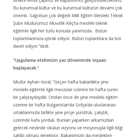
birlikte kendi çapınızı ve kapasitenizi geliştirebileceksiniz.
Bu kurumsal kültür ve bu kurumsal kültürün devamı çok
önemli.. Sağolsun çok değerli Milli Eğitim Mesleki Teknik
Şube Müdürümüz Muvafık Kılıç’ta mesleki teknik
eğitimle ilgili her türlü konuda yanımızda. Bütün
toplantılarımıza iştirak ediyor. Bütün toplantılara da bizi
davet ediyor.”dedi.
“Uygulama otelimizin yaz döneminde inşaatı
başlayacak.”
Müdür Ayhan Vural; “Geçen hafta bakanlıkta yine
mesleki eğitimle ilgili mevzular üzerine bir hafta süren
bir çalıştaydaydık. Ondan önce de yine mesleki eğitim
üzerine bir hafta Bulgaristan’da Sofya’da uluslararası
ortaklarımızla birlikte yine proje yürüttük, çalıştık,
üzerinde kafa yorduk. Bunları yaparken arkamızdan
gelecek neslinde okulun vizyonu ve misyonuyla ilgili bilgi
sahibi olması gerekiyor. Bakanımızın da meslekten