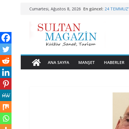
Skip
En güncel:
24 TEMMUZ’
Cumartesi, Ağustos 8, 2026
to
KELİMELER 
Sporun Gücü,
content
BU KALP
AKGÜL: “BO
HAK EDİYOR
ANA SAYFA
MANŞET
HABERLER