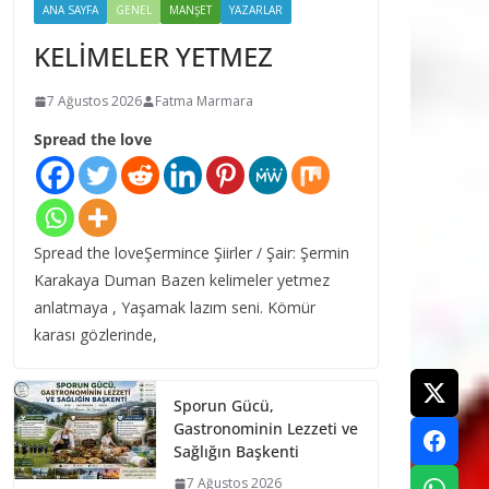
ANA SAYFA
GENEL
MANŞET
YAZARLAR
KELİMELER YETMEZ
7 Ağustos 2026
Fatma Marmara
Spread the love
Spread the loveŞermince Şiirler / Şair: Şermin
Karakaya Duman Bazen kelimeler yetmez
anlatmaya , Yaşamak lazım seni. Kömür
karası gözlerinde,
Sporun Gücü,
Gastronominin Lezzeti ve
Sağlığın Başkenti
7 Ağustos 2026