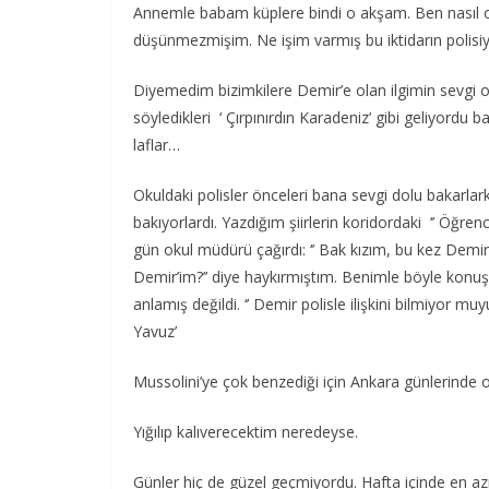
Annemle babam küplere bindi o akşam. Ben nasıl olur
düşünmezmişim. Ne işim varmış bu iktidarın polisi
Diyemedim bizimkilere Demir’e olan ilgimin sevgi o
söyledikleri ‘ Çırpınırdın Karadeniz’ gibi geliyordu 
laflar…
Okuldaki polisler önceleri bana sevgi dolu bakarlark
bakıyorlardı. Yazdığım şiirlerin koridordaki ‘’ Öğren
gün okul müdürü çağırdı: ‘’ Bak kızım, bu kez Demi
Demir’im?’’ diye haykırmıştım. Benimle böyle ko
anlamış değildi. ‘’ Demir polisle ilişkini bilmiyor 
Yavuz’
Mussolini’ye çok benzediği için Ankara günlerinde o
Yığılıp kalıverecektim neredeyse.
Günler hiç de güzel geçmiyordu. Hafta içinde en az