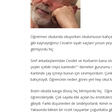
Öğretmen okulunda okuyorken okulumuzun bahçesind
gibi kaynaştığımız Cevat’ın siyah saçları/ yosun ye
gitmiyordu hiç.
Sınıf arkadaşlarımdan Cevdet ve Kurban’ın bana olan i
şeyler içebilir miyiz kantinde? ‘’ demeleri gururum
Kantinde çay içmeyi bunun için sevmiyordum. Çünk
bahçesiydi. Öğrencinin neden görev yeri hep okul ba
Bizim okulda kavga dövüş hiç bitmiyordu hiç. Öğret
öğrencileriydik. Çok sayıda ilde açılan bu enstitülerd
gibiydi. Farklı düşünenleri de sindiriyorlardı. Kim
Yakasında bilinen bir rozet taşıyanlar çoğunlukta 