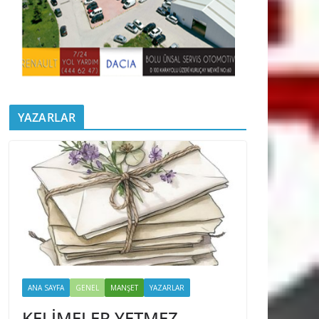
YAZARLAR
ANA SAYFA
GENEL
MANŞET
YAZARLAR
KELİMELER YETMEZ