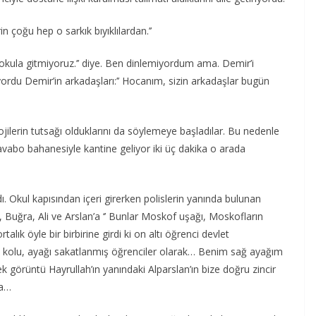
 çoğu hep o sarkık bıyıklılardan.’’
 okula gitmiyoruz.’’ diye. Ben dinlemiyordum ama. Demir’i
rdu Demir’in arkadaşları:’’ Hocanım, sizin arkadaşlar bugün
ilerin tutsağı olduklarını da söylemeye başladılar. Bu nedenle
abo bahanesiyle kantine geliyor iki üç dakika o arada
Okul kapısından içeri girerken polislerin yanında bulunan
 Buğra, Ali ve Arslan’a ‘’ Bunlar Moskof uşağı, Moskofların
talık öyle bir birbirine girdi ki on altı öğrenci devlet
ı, kolu, ayağı sakatlanmış öğrenciler olarak… Benim sağ ayağım
k görüntü Hayrullah’ın yanındaki Alparslan’ın bize doğru zincir
sa…