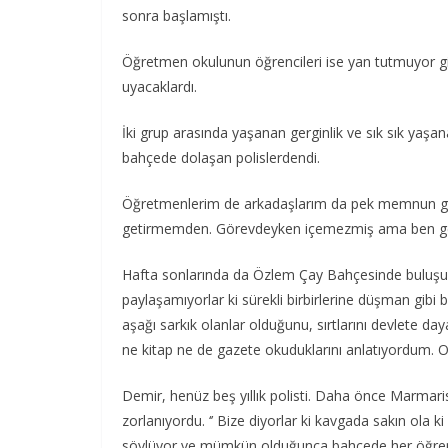
sonra başlamıştı.
Öğretmen okulunun öğrencileri ise yan tutmuyor gib
uyacaklardı.
İki grup arasında yaşanan gerginlik ve sık sık yaşana
bahçede dolaşan polislerdendi.
Öğretmenlerim de arkadaşlarım da pek memnun gö
getirmemden. Görevdeyken içemezmiş ama ben getir
Hafta sonlarında da Özlem Çay Bahçesinde buluşuyo
paylaşamıyorlar ki sürekli birbirlerine düşman gibi b
aşağı sarkık olanlar olduğunu, sırtlarını devlete da
ne kitap ne de gazete okuduklarını anlatıyordum. 
Demir, henüz beş yıllık polisti. Daha önce Marmaris’
zorlanıyordu. ‘’ Bize diyorlar ki kavgada sakın ola ki 
söylüyor ve mümkün olduğunca bahçede her öğrenciyle