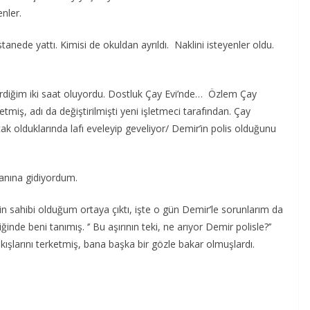
enler.
tanede yattı. Kimisi de okuldan ayrıldı. Naklini isteyenler oldu.
irdiğim iki saat oluyordu. Dostluk Çay Evi’nde… Özlem Çay
etmiş, adı da değiştirilmişti yeni işletmeci tarafından. Çay
k olduklarında lafı eveleyip geveliyor/ Demir’in polis olduğunu
anına gidiyordum.
n sahibi olduğum ortaya çıktı, işte o gün Demir’le sorunlarım da
ğinde beni tanımış. ‘’ Bu aşırının teki, ne arıyor Demir polisle?’’
kışlarını terketmiş, bana başka bir gözle bakar olmuşlardı.