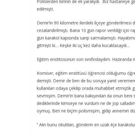
Polislerden birinin de eli yaralıydı. Biz hastaneye g
edilmişti.
Demir’in 90 kilometre ilerdeki ilçeye gönderilmesi 
cezalandırılmıştı. Bana 10 gün rapor verildiği için 
gün karakol kapısında sarıp sarmalamıştı. Hayatım
gitmişti ki… Keşke iki üç kez daha kucaklasaydı…
Eğitim enstitüsünün son sınıfındaydım. Haziranda 
Komiser, eğitim enstitüsü öğrencisi olduğumu öğren
demişti. Demir de ben de bu soruya yanıt vereme
kullanılan odaya çekilip orada muhabbet etmiştik 
sevmişim. Demir’in bana bakışından da onun beni sevd
dediklerinde kimseye ne vurdum ne de jop salladım 
oymuş. Ben ne biçim polismişim, gidip annemin diz
‘’ Alın bunu okuldan, gönderin en uzak ilçe karakolun