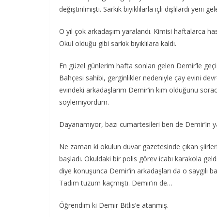
değiştirilmişti. Sarkık bıyıklılarla içli dışlılardı yeni gel
O yıl çok arkadaşım yaralandı. Kimisi haftalarca has
Okul olduğu gibi sarkık bıyıklılara kaldı.
En güzel günlerim hafta sonları gelen Demir’le geç
Bahçesi sahibi, gerginlikler nedeniyle çay evini devr
evindeki arkadaşlarım Demir’in kim olduğunu soraca
söylemiyordum.
Dayanamıyor, bazı cumartesileri ben de Demir’in y
Ne zaman ki okulun duvar gazetesinde çıkan şiirleri
başladı. Okuldaki bir polis görev icabı karakola geldi
diye konuşunca Demir’in arkadaşları da o saygılı ba
Tadım tuzum kaçmıştı. Demir’in de…
Öğrendim ki Demir Bitlis’e atanmış.