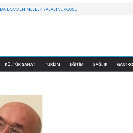
DA BGC’DEN MESLEK YASASI VURGUSU
YETMEZ
 Gastronominin Lezzeti ve Sağlığın Başkenti
LU, KRİZLERLE DEĞİL HİZMETLE YÖNETİLMEYİ
”
KÜLTÜR SANAT
TURİZM
EĞİTİM
SAĞLIK
GASTR