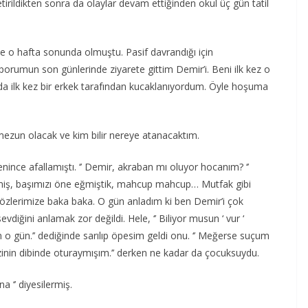
etirildikten sonra da olaylar devam ettiğinden okul üç gün tatil
de o hafta sonunda olmuştu. Pasif davrandığı için
raporumun son günlerinde ziyarete gittim Demir’i. Beni ilk kez o
da ilk kez bir erkek tarafından kucaklanıyordum. Öyle hoşuma
mezun olacak ve kim bilir nereye atanacaktım.
ince afallamıştı. ‘’ Demir, akraban mı oluyor hocanım? ‘’
miş, başımızı öne eğmiştik, mahcup mahcup… Mutfak gibi
gözlerimize baka baka. O gün anladım ki ben Demir’i çok
iğini anlamak zor değildi. Hele, ‘’ Biliyor musun ‘ vur ‘
o gün.’’ dediğinde sarılıp öpesim geldi onu. ‘’ Meğerse suçum
inin dibinde oturaymışım.’’ derken ne kadar da çocuksuydu.
a ‘’ diyesilermiş.