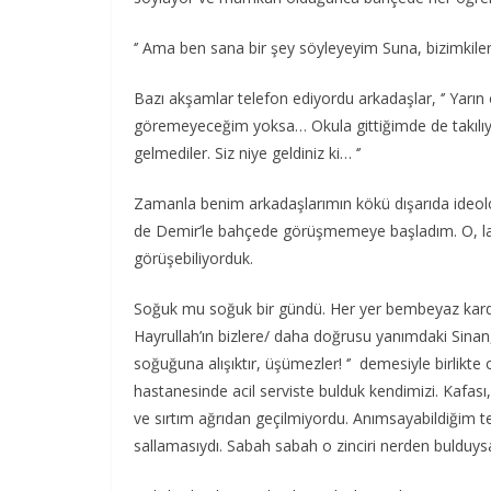
‘’ Ama ben sana bir şey söyleyeyim Suna, bizimkilerin
Bazı akşamlar telefon ediyordu arkadaşlar, ‘’ Yarın
göremeyeceğim yoksa… Okula gittiğimde de takılıyo
gelmediler. Siz niye geldiniz ki… ‘’
Zamanla benim arkadaşlarımın kökü dışarıda ideoloj
de Demir’le bahçede görüşmemeye başladım. O, lav
görüşebiliyorduk.
Soğuk mu soğuk bir gündü. Her yer bembeyaz kardı. 
Hayrullah’ın bizlere/ daha doğrusu yanımdaki Sinan,
soğuğuna alışıktır, üşümezler! ‘’ demesiyle birlikte or
hastanesinde acil serviste bulduk kendimizi. Kafas
ve sırtım ağrıdan geçilmiyordu. Anımsayabildiğim te
sallamasıydı. Sabah sabah o zinciri nerden bulduy