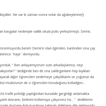
iydiler. Ne var ki zaman sonra onlar da ağabeylerine(!)
n kavgalar nedeniyle valilik okula polis yerleştirmişti. Demir,
rünmüyordu benim Demir’e olan ilgimden, kantinden ona çay
ince ‘ hayır ’ demiyordu.
rduk. ‘’ Ben anlayamıyorum sizin arkadaşlarınızı, neyi
akıyorlar? ‘’ dediğinde ben de ona saldırganların hep bıyıkları
yayarak diğer öğrencileri sindirmeye çalıştıklarını ve çoğunun da
Okul müdürünün de o öğrencileri koruduğunu kolladığını…
te trafik polisliği yaptığından buradaki gerginliği anlamakta
yanlı davranır, birilerini kollamaya çalışırsınız ha… ‘’ dediklerini
 dostane ilişki kurulması talimatı aldıklarını dile getiriyordu.