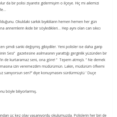
 da bir polisi ziyarete gidermişim o ilçeye. Hiç mi ailemizi
yle…
lduğunu. Okuldaki sarkık bıyıklıların hemen hemen her gün
bana annemlerin ikide bir söyledikleri… Hep aynı olan can sıkıcı
en şimdi sanki değişmiş gibiydiler. Yeni polisler ise daha garip
cinin Sesi’’ gazetesine asılmasının yarattığı gerginlik yüzünden bir
r’in de kurtaramaz seni, ona göre! ‘’ Tepem atmıştı. ‘’ Ne demek
nuşmasına izin veremezdim müdürümün. Lakin, müdürüm öfkemi
muyuz sanıyorsun sen?’’ diye konuşmasını sürdürmüştü ‘ Duçe
nu böyle biliyorlarmış.
ından üç kez olay yaşanıyordu okulumuzda. Polislerin her biri de