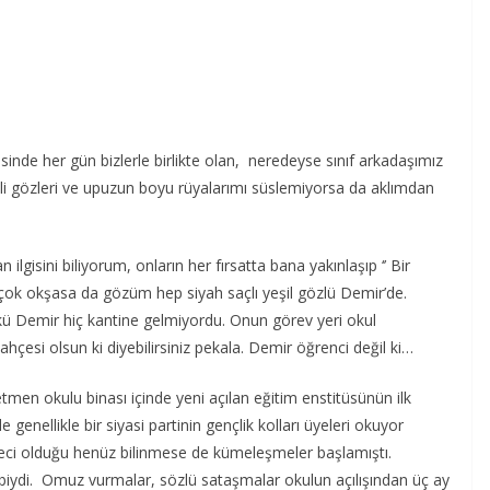
e her gün bizlerle birlikte olan, neredeyse sınıf arkadaşımız
şili gözleri ve upuzun boyu rüyalarımı süslemiyorsa da aklımdan
lgisini biliyorum, onların her fırsatta bana yakınlaşıp ‘’ Bir
u çok okşasa da gözüm hep siyah saçlı yeşil gözlü Demir’de.
ü Demir hiç kantine gelmiyordu. Onun görev yeri okul
hçesi olsun ki diyebilirsiniz pekala. Demir öğrenci değil ki…
men okulu binası içinde yeni açılan eğitim enstitüsünün ilk
e genellikle bir siyasi partinin gençlik kolları üyeleri okuyor
in neci olduğu henüz bilinmese de kümeleşmeler başlamıştı.
gibiydi. Omuz vurmalar, sözlü sataşmalar okulun açılışından üç ay