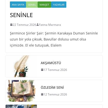
ANA SAYFA
GENEL
MANŞET
YAZARLAR
SENİNLE
22 Temmuz 2026
Fatma Marmara
Şermince Şiirler Şair: Şermin Karakaya Duman Seninle
uzun bir yola çıksak, Bavullar dolusu umut olsa
içimizde. El ele tutuşsak, Elalem
AKŞAMÜSTÜ
17 Temmuz 2026
ÖZLEDİM SENİ
12 Temmuz 2026