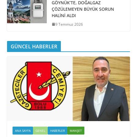
GÖYNÜK’TE, DOĞALGAZ
ÇÖZÜLEMEYEN BÜYÜK SORUN
HALİNİ ALDI
9 Temmuz 2026
GÜNCEL HABERLER
ANA SAYFA
GENEL
HABERLER
MANŞET