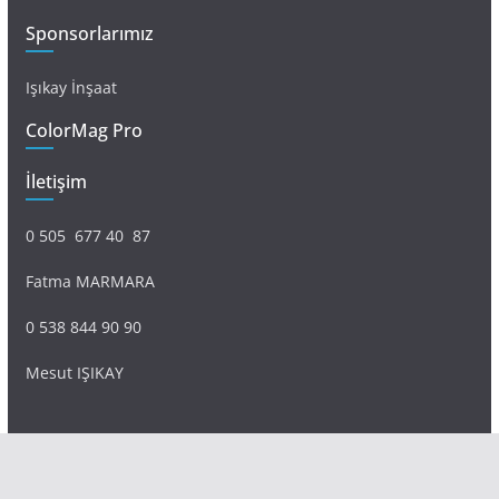
Sponsorlarımız
Işıkay İnşaat
ColorMag Pro
İletişim
0 505 677 40 87
Fatma MARMARA
0 538 844 90 90
Mesut IŞIKAY
admin@sultanmagazin.com