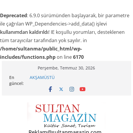
Deprecated
: 6.9.0 sürümünden başlayarak, bir parametre
ile çağrılan WP_Dependencies->add_data() işlevi
kullanımdan kaldırıldı
! IE koşullu yorumları, desteklenen
tüm tarayıcılar tarafından yok sayılır. in
/home/sultanma/public_html/wp-
includes/functions.php
on line
6170
Skip
Perşembe, Temmuz 30, 2026
to
En
AKŞAMÜSTÜ
content
güncel:
24 TEMMUZ’DA BGC’DEN MESLEK YASASI
VURGUSU
TRAKEL TÜRKİYE’NİN KELEBEKLERİ KİTABI ÇIKTI
SENİNLE
Akgül: “Sanayi esnafı yeni engellerle karşı
karşıya!”
Reklam@sultanmagazin.com .