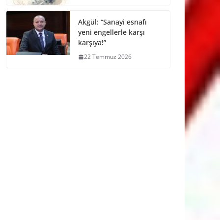
Akgül: “Sanayi esnafı
yeni engellerle karşı
karşıya!”
22 Temmuz 2026