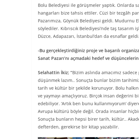
Bolu Belediyesi ile görüşmeler yaptık. Onlarda s
hangarları bize tahsis ettiler. Cüzi bir tezgâh p
Pazarımıza, Göynük Belediyesi geldi. Mudurnu El
söylediler. Kıbrıscık Belediyesi’nde taş tasarım i
Düzce, Adapazarı, İstanbul’dan da esnaflar geldi
-Bu gerçekleştirdiğiniz proje ve başarılı orga
Sanat Pazarı’nı açmadaki hedef ve düşüncelerini
Selahattin İkiz; “
Bizim aslında amacımız sadece 
düşünmek lazım.. Sonuçta bunlar bizim tarihimiz
tarih ve kültür bir şekilde korunuyor. Bolu halkı
ve yaymayı amaçlıyoruz. Birçok insan değerini b
edebiliyor. ‘Artık ben bunu kullanmıyorum’ diyere
Avrupa kültürü böyle değil. Orada insanlar hiçbir
Sonuçta bunların hepsi birer tarih, kültür.. Akad
defterden, gerekirse bir kitap yazabilir.