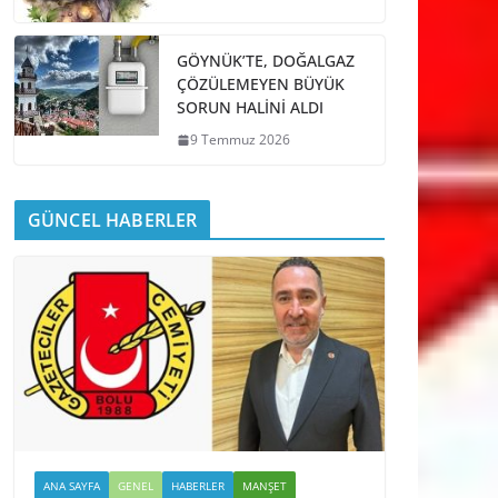
GÖYNÜK’TE, DOĞALGAZ
ÇÖZÜLEMEYEN BÜYÜK
SORUN HALİNİ ALDI
9 Temmuz 2026
GÜNCEL HABERLER
ANA SAYFA
GENEL
HABERLER
MANŞET