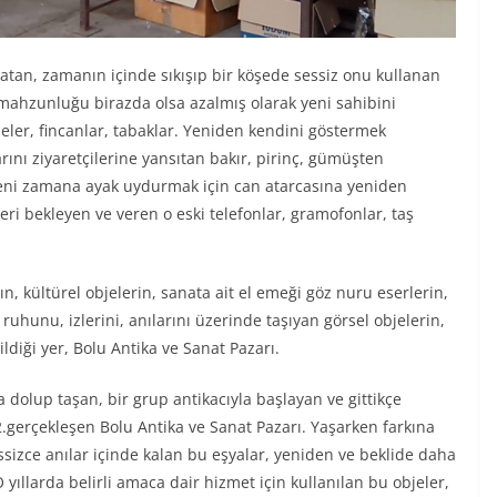
latan, zamanın içinde sıkışıp bir köşede sessiz onu kullanan
 mahzunluğu birazda olsa azalmış olarak yeni sahibini
eler, fincanlar, tabaklar. Yeniden kendini göstermek
rını ziyaretçilerine yansıtan bakır, pirinç, gümüşten
. Yeni zamana ayak uydurmak için can atarcasına yeniden
leri bekleyen ve veren o eski telefonlar, gramofonlar, taş
n, kültürel objelerin, sanata ait el emeği göz nuru eserlerin,
uhunu, izlerini, anılarını üzerinde taşıyan görsel objelerin,
ldiği yer, Bolu Antika ve Sanat Pazarı.
dolup taşan, bir grup antikacıyla başlayan ve gittikçe
2.gerçekleşen Bolu Antika ve Sanat Pazarı. Yaşarken farkına
sizce anılar içinde kalan bu eşyalar, yeniden ve beklide daha
 yıllarda belirli amaca dair hizmet için kullanılan bu objeler,