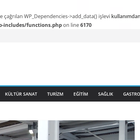
le çağrılan WP_Dependencies->add_data() işlevi
kullanımdan 
-includes/functions.php
on line
6170
fı yeni engellerle karşı karşıya!”
C’DEN MESLEK YASASI VURGUSU
N KELEBEKLERİ KİTABI ÇIKTI
KÜLTÜR SANAT
TURİZM
EĞİTİM
SAĞLIK
GASTR