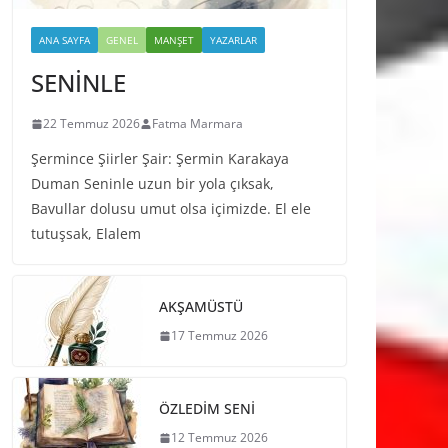
ANA SAYFA
GENEL
MANŞET
YAZARLAR
SENİNLE
22 Temmuz 2026
Fatma Marmara
Şermince Şiirler Şair: Şermin Karakaya
Duman Seninle uzun bir yola çıksak,
Bavullar dolusu umut olsa içimizde. El ele
tutuşsak, Elalem
AKŞAMÜSTÜ
17 Temmuz 2026
ÖZLEDİM SENİ
12 Temmuz 2026