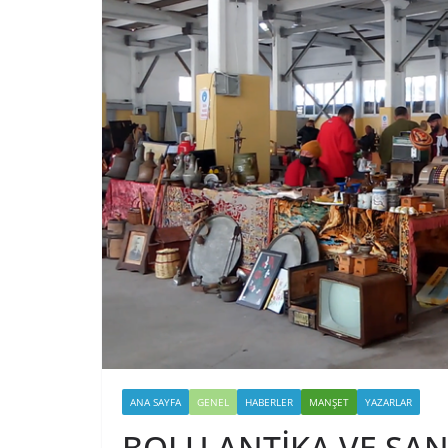
ANA SAYFA
GENEL
HABERLER
MANŞET
YAZARLAR
BOLU ANTİKA VE SAN