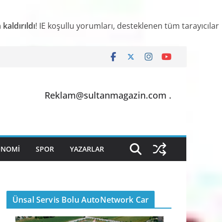
kaldırıldı
! IE koşullu yorumları, desteklenen tüm tarayıcılar
Reklam@sultanmagazin.com .
ONOMİ
SPOR
YAZARLAR
Ünsal Servis Bolu AutoNetwork Car