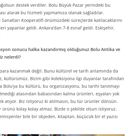
ağolsun destek verdiler. Bolu Büyük Pazar yerindeki bu
arası alarak bu hizmeti yapmamıza olanak sağladılar.
 Sanatları Kooperatifi önümüzdeki süreçlerde katılacaklarını
şleri yapanlar geldi. Ankara’dan 7-8 esnaf geldi. Eskişehir,
.
nizasyon sonucu halka kazandırmış olduğunuz Bolu Antika ve
z nelerdi?
para kazanmak değil. Bunu kültürel ve tarih anlamında da
, kültürümüz. Bizim gibi koleksiyona ilgi duyanlar tarafından
na Bolu’ya bu kültürü, bu organizasyonu, bu tarihi tanıtmayı
ilmediği atasından babasından kalma ürünleri, eşyaları yok
k atıyor. Biz istiyoruz ki atılmasın, bu tür ürünler dönsün.
 ürünü kolay kolay atmaz. Bizde o şekilde olsun istiyoruz.
emisyenler bile bir objeden, kitaptan, küçücük bir el yazısı