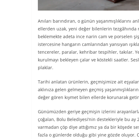
Anıları barındıran, o günün yaşanmışlıklarını an
ellerden uzak, yeni değer bilenlerin tezgâhında
beklemekte adeta ince narin cam ve porselen şiş
istercesine hangarın camlarından yansıyan ışıkla
tencereler, paralar, kehribar tespihler, takılar
kurulmayı bekleyen çalar ve köstekli saatler. Ses
plaklar.
Tarihi anlatan ürünlerin, geçmişimize ait eşyaları
aklınıza gelen gelmeyen geçmiş yaşanmışlıkların r
değer gören kıymet bilen ellerde korunarak getiri
Günümüzden geriye geçmişin izlerini arayanlarla 
çoğalan, Bolu Belediyesi’nin destekleriyle bu ay 
varmadan çöp diye attığımız ya da bir köşede ses
fazla o günlerde olduğu gibi yine gözde oluyor. O