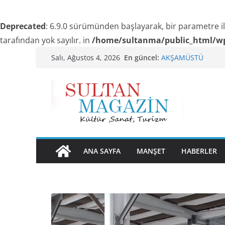
Deprecated
: 6.9.0 sürümünden başlayarak, bir parametre i
tarafından yok sayılır. in
/home/sultanma/public_html/wp
Skip
Akgül: “Sanayi esna
En güncel:
Salı, Ağustos 4, 2026
AKŞAMÜSTÜ
to
24 TEMMUZ’DA BG
content
TRAKEL TÜRKİYE’Nİ
SENİNLE
ANA SAYFA
MANŞET
HABERLER