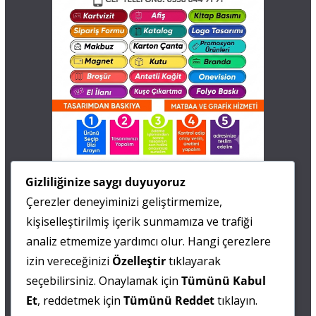
İletişim
Gizliliğinize saygı duyuyoruz
Çerezler deneyiminizi geliştirmemize,
0 505 677 40 87
kişiselleştirilmiş içerik sunmamıza ve trafiği
Fatma MARMARA
analiz etmemize yardımcı olur. Hangi çerezlere
izin vereceğinizi
Özelleştir
tıklayarak
0 538 844 90 90
seçebilirsiniz. Onaylamak için
Tümünü Kabul
Mesut IŞIKAY
Et
, reddetmek için
Tümünü Reddet
tıklayın.