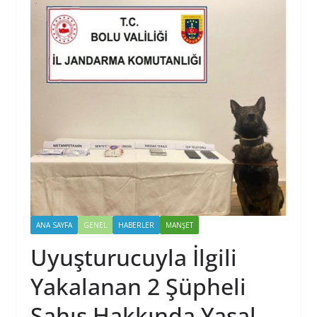
ANA SAYFA
GENEL
HABERLER
MANŞET
Uyuşturucuyla İlgili
Yakalanan 2 Şüpheli
Şahıs Hakkında Yasal