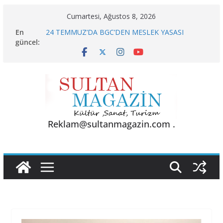
Skip
Cumartesi, Ağustos 8, 2026
to
En
24 TEMMUZ’DA BGC’DEN MESLEK YASASI
content
güncel:
VURGUSU
KELİMELER YETMEZ
Sporun Gücü, Gastronominin Lezzeti ve Sağlığın
Başkenti
BU KALP
AKGÜL: “BOLU, KRİZLERLE DEĞİL HİZMETLE
YÖNETİLMEYİ HAK EDİYOR”
Reklam@sultanmagazin.com .