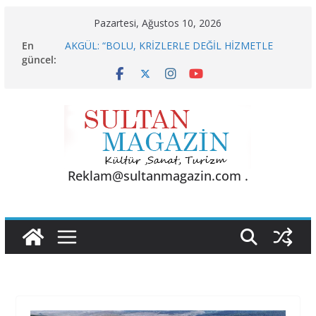
Skip
Pazartesi, Ağustos 10, 2026
to
En
AKGÜL: “BOLU, KRİZLERLE DEĞİL HİZMETLE
content
güncel:
YÖNETİLMEYİ HAK EDİYOR”
Akgül: “Borcu Olmayan Esnaf Neden Krediye
Başvursun?”
KELİMELER YETMEZ
Sporun Gücü, Gastronominin Lezzeti ve Sağlığın
Başkenti
BU KALP
Reklam@sultanmagazin.com .