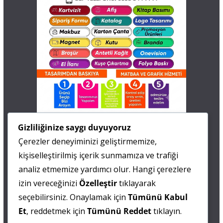
İletişim
Gizliliğinize saygı duyuyoruz
Çerezler deneyiminizi geliştirmemize,
0 505 677 40 87
kişiselleştirilmiş içerik sunmamıza ve trafiği
Fatma MARMARA
analiz etmemize yardımcı olur. Hangi çerezlere
izin vereceğinizi
Özelleştir
tıklayarak
0 538 844 90 90
seçebilirsiniz. Onaylamak için
Tümünü Kabul
Mesut IŞIKAY
Et
, reddetmek için
Tümünü Reddet
tıklayın.