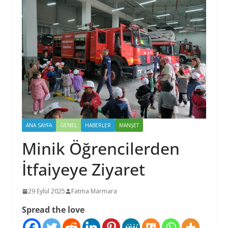
ANA SAYFA
GENEL
HABERLER
MANŞET
Minik Öğrencilerden
İtfaiyeye Ziyaret
29 Eylül 2025
Fatma Marmara
Spread the love