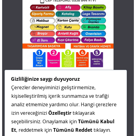
İletişim
Gizliliğinize saygı duyuyoruz
Çerezler deneyiminizi geliştirmemize,
0 505 677 40 87
kişiselleştirilmiş içerik sunmamıza ve trafiği
Fatma MARMARA
analiz etmemize yardımcı olur. Hangi çerezlere
izin vereceğinizi
Özelleştir
tıklayarak
0 538 844 90 90
seçebilirsiniz. Onaylamak için
Tümünü Kabul
Mesut IŞIKAY
Et
, reddetmek için
Tümünü Reddet
tıklayın.