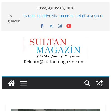
Skip
Cuma, Ağustos 7, 2026
to
En
TRAKEL TÜRKİYE’NİN KELEBEKLERİ KİTABI ÇIKTI
content
güncel:
Sporun Gücü, Gastronominin Lezzeti ve Sağlığın
Başkenti
BU KALP
AKGÜL: “BOLU, KRİZLERLE DEĞİL HİZMETLE
YÖNETİLMEYİ HAK EDİYOR”
24 TEMMUZ’DA BGC’DEN MESLEK YASASI
VURGUSU
Reklam@sultanmagazin.com .