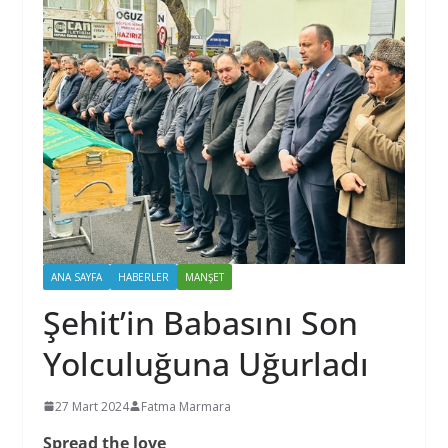
ANA SAYFA
HABERLER
MANŞET
Şehit’in Babasını Son
Yolculuğuna Uğurladı
27 Mart 2024
Fatma Marmara
Spread the love