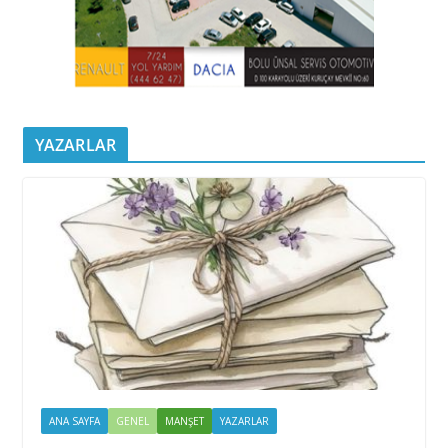
YAZARLAR
ANA SAYFA
GENEL
MANŞET
YAZARLAR