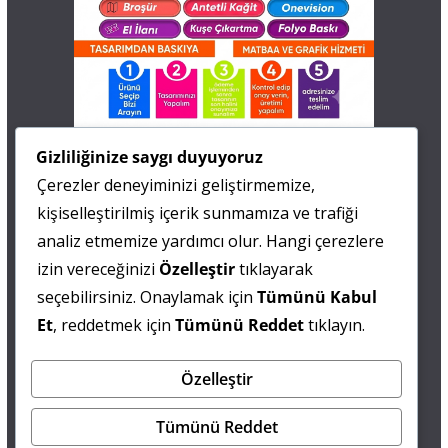
İletişim
Gizliliğinize saygı duyuyoruz
Çerezler deneyiminizi geliştirmemize,
0 505 677 40 87
kişiselleştirilmiş içerik sunmamıza ve trafiği
Fatma MARMARA
analiz etmemize yardımcı olur. Hangi çerezlere
izin vereceğinizi
Özelleştir
tıklayarak
0 538 844 90 90
seçebilirsiniz. Onaylamak için
Tümünü Kabul
Mesut IŞIKAY
Et
, reddetmek için
Tümünü Reddet
tıklayın.
Özelleştir
admin@sultanmagazin.com
Tümünü Reddet