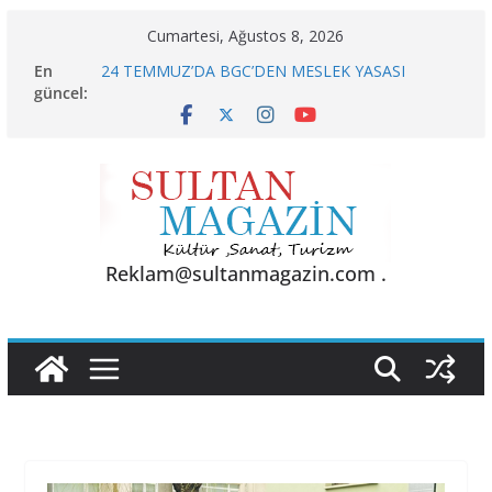
Skip
Cumartesi, Ağustos 8, 2026
to
En
24 TEMMUZ’DA BGC’DEN MESLEK YASASI
content
güncel:
VURGUSU
KELİMELER YETMEZ
Sporun Gücü, Gastronominin Lezzeti ve Sağlığın
Başkenti
BU KALP
AKGÜL: “BOLU, KRİZLERLE DEĞİL HİZMETLE
YÖNETİLMEYİ HAK EDİYOR”
Reklam@sultanmagazin.com .