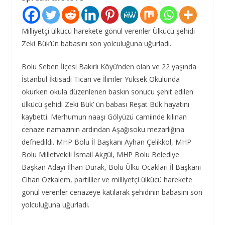
Milliyetçi ülkücü harekete gönül verenler Ülkücü şehidi
Zeki Bük’ün babasını son yolculuğuna uğurladı.
Bolu Seben İlçesi Bakırlı Köyü’nden olan ve 22 yaşında
İstanbul İktisadi Ticari ve İlimler Yüksek Okulunda
okurken okula düzenlenen baskın sonucu şehit edilen
ülkücü şehidi Zeki Bük’ ün babası Reşat Bük hayatını
kaybetti. Merhumun naaşı Gölyüzü camiinde kılınan
cenaze namazının ardından Aşağısoku mezarlığına
defnedildi. MHP Bolu İl Başkanı Ayhan Çelikkol, MHP
Bolu Milletvekili İsmail Akgül, MHP Bolu Belediye
Başkan Adayı İlhan Durak, Bolu Ülkü Ocakları İl Başkanı
Cihan Özkalem, partililer ve milliyetçi ülkücü harekete
gönül verenler cenazeye katılarak şehidinin babasını son
yolculuğuna uğurladı.