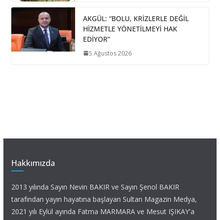
AKGÜL: “BOLU, KRİZLERLE DEĞİL
HİZMETLE YÖNETİLMEYİ HAK
EDİYOR”
5 Ağustos 2026
Hakkımızda
2013 yılında Sayın Nevin BAKIR ve Sayın Şenol BAKIR
tarafından yayın hayatına başlayan Sultan Magazin Medya,
2021 yılı Eylül ayında Fatma MARMARA ve Mesut IŞIKAY'a