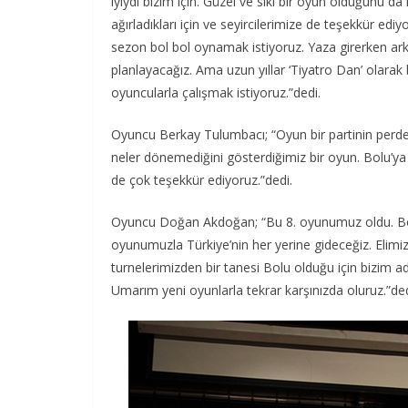
iyiydi bizim için. Güzel ve sıkı bir oyun olduğunu
ağırladıkları için ve seyircilerimize de teşekkür e
sezon bol bol oynamak istiyoruz. Yaza girerken ar
planlayacağız. Ama uzun yıllar ‘Tiyatro Dan’ olara
oyuncularla çalışmak istiyoruz.”dedi.
Oyuncu Berkay Tulumbacı; “Oyun bir partinin perde a
neler dönemediğini gösterdiğimiz bir oyun. Bolu’ya 
de çok teşekkür ediyoruz.”dedi.
Oyuncu Doğan Akdoğan; “Bu 8. oyunumuz oldu. Bol
oyunumuzla Türkiye’nin her yerine gideceğiz. Elimi
turnelerimizden bir tanesi Bolu olduğu için bizim ad
Umarım yeni oyunlarla tekrar karşınızda oluruz.”