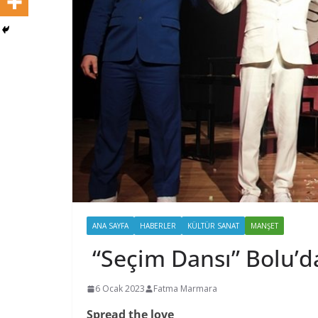
ANA SAYFA
HABERLER
KÜLTÜR SANAT
MANŞET
“Seçim Dansı” Bolu’d
6 Ocak 2023
Fatma Marmara
Spread the love