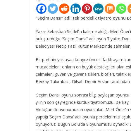
“Seçim Dansı” adlı tek perdelik tiyatro oyunu Bo
Yazar Sebastian Seidel’in kaleme aldığı, Mert Öner’
buluşturduğu “Seçim Dansı” adlı oyun Tiyatro Da
Belediyesi Necip Fazıl Kültür Merkezi’nde sahnelend
Bir partinin yaklaşan kongre öncesi farklı aşamalar
mücadeleleri, onların en büyük destekçileri olan eşleri
çelmeleri, güven ve güvensizlikleri, blöfleri, takti
Berkay Tulumbacı, Dilşah Demir Arslan tarafından se
‘Seçim Dansı’ oyunu sonrası bilgi paylaşan oyuncu Rü
yılının son çeyreğinde kurduk tiyatromuzu. Berkay
Akdoğan ilk oyunumuzun oyuncuları. Mert Öner’in yö
yaptığı ‘Seçim Dansı’ adlı oyunla perdelerimizi açt
oynuyoruz. Bugün Bolu’da 8.oyunumuzu oynadık. Do