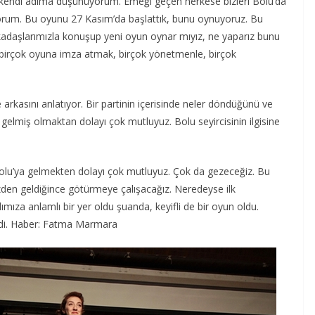
 da kendi adıma düşünüyorum. Emeği geçen herkese bizleri Bolu’da
diyorum. Bu oyunu 27 Kasım’da başlattık, bunu oynuyoruz. Bu
kadaşlarımızla konuşup yeni oyun oynar mıyız, ne yaparız bunu
k birçok oyuna imza atmak, birçok yönetmenle, birçok
rkasını anlatıyor. Bir partinin içerisinde neler döndüğünü ve
gelmiş olmaktan dolayı çok mutluyuz. Bolu seyircisinin ilgisine
u’ya gelmekten dolayı çok mutluyuz. Çok da gezeceğiz. Bu
zden geldiğince götürmeye çalışacağız. Neredeyse ilk
ımıza anlamlı bir yer oldu şuanda, keyifli de bir oyun oldu.
dedi. Haber: Fatma Marmara