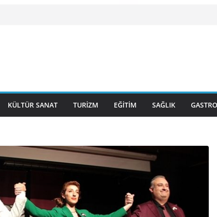
NİN KELEBEKLERİ KİTABI ÇIKTI
KRİZLERLE DEĞİL HİZMETLE YÖNETİLMEYİ
BGC’DEN MESLEK YASASI VURGUSU
KÜLTÜR SANAT
TURİZM
EĞİTİM
SAĞLIK
GASTR