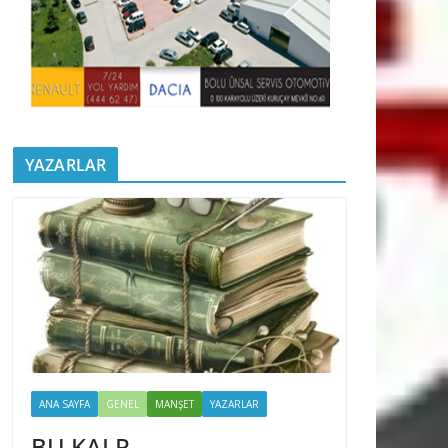
YAZARLAR
ANA SAYFA
GENEL
MANŞET
YAZARLAR
BU KALP