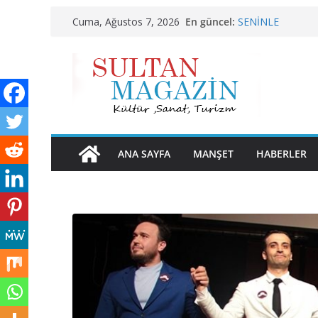
TRAKEL TÜRKİYE’
Skip
En güncel:
Cuma, Ağustos 7, 2026
SENİNLE
to
BU KALP
AKGÜL: “BOLU, 
content
HAK EDİYOR”
24 TEMMUZ’DA 
ANA SAYFA
MANŞET
HABERLER