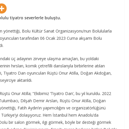
lulu tiyatro severlerle buluştu.
in yönettiği, Bolu Kültür Sanat Organizasyonu’nun Bolulularla
n oyuncuları tarafından 06 Ocak 2023 Cuma akşamı Bolu
i.
ındaki üç adayının zirveye ulaşma amaçları, bu yoldaki
nin hırsları, komik çetrefilli danslarıyla birbirlerine atılan
kleri, Tiyatro Dan oyuncuları Rüştü Onur Atilla, Doğan Akdoğan,
yirciye aktarıldı.
ştü Onur Atilla; “Ekibimiz ‘Tiyatro Dan’, bu yıl kuruldu. 2022
 Tulumbacı, Dilşah Demir Arslan, Rüştü Onur Atilla, Doğan
nettiği, Fatih Aydın’ın yapımcılığını ve organizatörlüğünü
ık. Türkiye’yi dolaşıyoruz. Hem İstanbul hem Anadolu’da
lu bir salon görmek, ilgi görmek, böyle bir desteği görmek