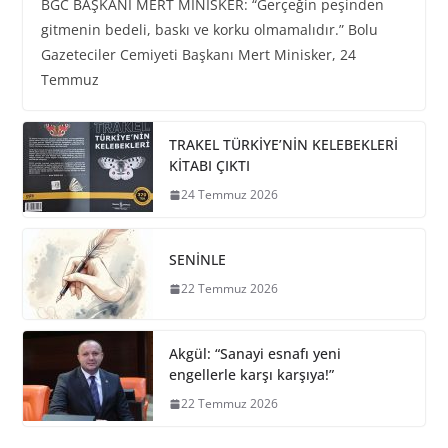
BGC BAŞKANI MERT MİNİSKER: “Gerçeğin peşinden
gitmenin bedeli, baskı ve korku olmamalıdır.” Bolu
Gazeteciler Cemiyeti Başkanı Mert Minisker, 24
Temmuz
TRAKEL TÜRKİYE’NİN KELEBEKLERİ
KİTABI ÇIKTI
24 Temmuz 2026
SENİNLE
22 Temmuz 2026
Akgül: “Sanayi esnafı yeni
engellerle karşı karşıya!”
22 Temmuz 2026