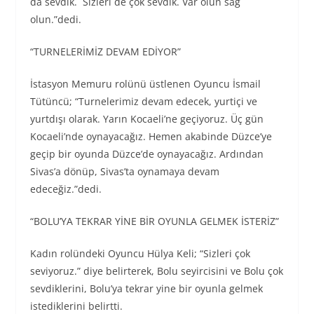
da sevdik. Sizleri de çok sevdik. Var olun sağ
olun.”dedi.
“TURNELERİMİZ DEVAM EDİYOR”
İstasyon Memuru rolünü üstlenen Oyuncu İsmail
Tütüncü; “Turnelerimiz devam edecek, yurtiçi ve
yurtdışı olarak. Yarın Kocaeli’ne geçiyoruz. Üç gün
Kocaeli’nde oynayacağız. Hemen akabinde Düzce’ye
geçip bir oyunda Düzce’de oynayacağız. Ardından
Sivas’a dönüp, Sivas’ta oynamaya devam
edeceğiz.”dedi.
“BOLU’YA TEKRAR YİNE BİR OYUNLA GELMEK İSTERİZ”
Kadın rolündeki Oyuncu Hülya Keli; “Sizleri çok
seviyoruz.” diye belirterek, Bolu seyircisini ve Bolu çok
sevdiklerini, Bolu’ya tekrar yine bir oyunla gelmek
istediklerini belirtti.