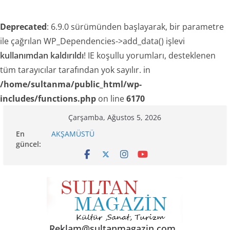
Deprecated
: 6.9.0 sürümünden başlayarak, bir parametre
ile çağrılan WP_Dependencies->add_data() işlevi
kullanımdan kaldırıldı
! IE koşullu yorumları, desteklenen
tüm tarayıcılar tarafından yok sayılır. in
/home/sultanma/public_html/wp-
includes/functions.php
on line
6170
Skip
Çarşamba, Ağustos 5, 2026
Akgül: “Sanayi esnafı yeni engellerle karşı
to
En
karşıya!”
content
güncel:
AKŞAMÜSTÜ
24 TEMMUZ’DA BGC’DEN MESLEK YASASI
VURGUSU
TRAKEL TÜRKİYE’NİN KELEBEKLERİ KİTABI ÇIKTI
SENİNLE
Reklam@sultanmagazin.com .