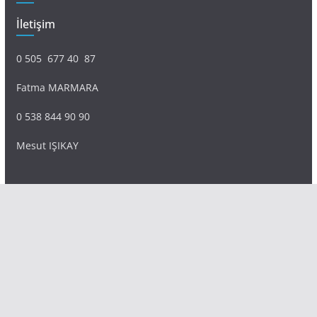
İletişim
0 505 677 40 87
Fatma MARMARA
0 538 844 90 90
Mesut IŞIKAY
admin@sultanmagazin.com
Tüm hakları saklıdır © 2026
Sultan Magazin
.
Tema: ThemeGrill tarafından
ColorMag
. Altyapı
WordPress
.