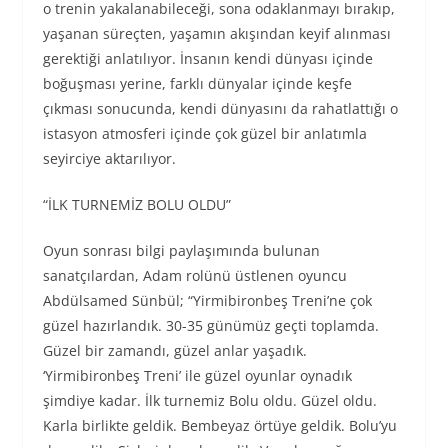
o trenin yakalanabileceği, sona odaklanmayı bırakıp,
yaşanan süreçten, yaşamın akışından keyif alınması
gerektiği anlatılıyor. İnsanın kendi dünyası içinde
boğuşması yerine, farklı dünyalar içinde keşfe
çıkması sonucunda, kendi dünyasını da rahatlattığı o
istasyon atmosferi içinde çok güzel bir anlatımla
seyirciye aktarılıyor.
“İLK TURNEMİZ BOLU OLDU”
Oyun sonrası bilgi paylaşımında bulunan
sanatçılardan, Adam rolünü üstlenen oyuncu
Abdülsamed Sünbül; “Yirmibironbeş Treni’ne çok
güzel hazırlandık. 30-35 günümüz geçti toplamda.
Güzel bir zamandı, güzel anlar yaşadık.
‘Yirmibironbeş Treni’ ile güzel oyunlar oynadık
şimdiye kadar. İlk turnemiz Bolu oldu. Güzel oldu.
Karla birlikte geldik. Bembeyaz örtüye geldik. Bolu’yu