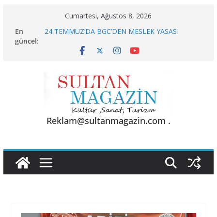
Skip
Cumartesi, Ağustos 8, 2026
to
AKGÜL: “BOLU, KRİZLERLE DEĞİL HİZMETLE
En
YÖNETİLMEYİ HAK EDİYOR”
content
güncel:
24 TEMMUZ’DA BGC’DEN MESLEK YASASI
VURGUSU
KELİMELER YETMEZ
Sporun Gücü, Gastronominin Lezzeti ve Sağlığın
Başkenti
BU KALP
Reklam@sultanmagazin.com .