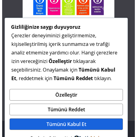
İletişim
Gizliliğinize saygı duyuyoruz
Çerezler deneyiminizi geliştirmemize,
0 505 677 40 87
kişiselleştirilmiş içerik sunmamıza ve trafiği
Fatma MARMARA
analiz etmemize yardımcı olur. Hangi çerezlere
izin vereceğinizi
Özelleştir
tıklayarak
0 538 844 90 90
seçebilirsiniz. Onaylamak için
Tümünü Kabul
Mesut IŞIKAY
Et
, reddetmek için
Tümünü Reddet
tıklayın.
Özelleştir
admin@sultanmagazin.com
Tümünü Reddet
Tümünü Kabul Et
Tüm hakları saklıdır © 2026
Sultan Magazin
.