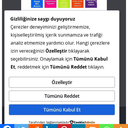
İletişim
Gizliliğinize saygı duyuyoruz
Çerezler deneyiminizi geliştirmemize,
0 505 677 40 87
kişiselleştirilmiş içerik sunmamıza ve trafiği
Fatma MARMARA
analiz etmemize yardımcı olur. Hangi çerezlere
izin vereceğinizi
Özelleştir
tıklayarak
0 538 844 90 90
seçebilirsiniz. Onaylamak için
Tümünü Kabul
Mesut IŞIKAY
Et
, reddetmek için
Tümünü Reddet
tıklayın.
Özelleştir
admin@sultanmagazin.com
Tümünü Reddet
Tümünü Kabul Et
Tüm hakları saklıdır © 2026
Sultan Magazin
.
Tarafından Sağlanmaktadır