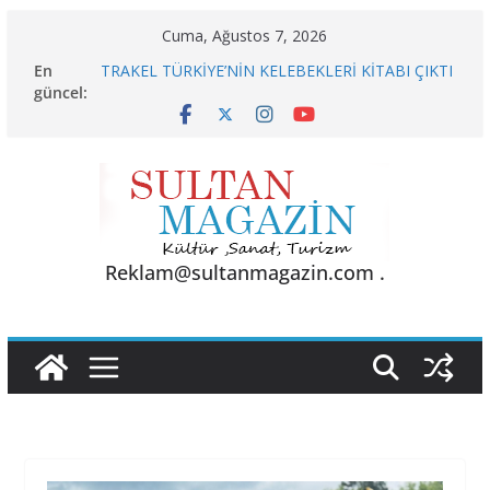
Skip
Cuma, Ağustos 7, 2026
to
En
TRAKEL TÜRKİYE’NİN KELEBEKLERİ KİTABI ÇIKTI
content
güncel:
Sporun Gücü, Gastronominin Lezzeti ve Sağlığın
Başkenti
BU KALP
AKGÜL: “BOLU, KRİZLERLE DEĞİL HİZMETLE
YÖNETİLMEYİ HAK EDİYOR”
24 TEMMUZ’DA BGC’DEN MESLEK YASASI
VURGUSU
Reklam@sultanmagazin.com .