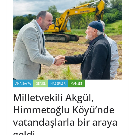
ANA SAYFA
GENEL
HABERLER
MANŞET
Milletvekili Akgül,
Himmetoğlu Köyü’nde
vatandaşlarla bir araya
geldi