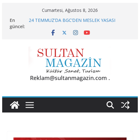
Skip
Cumartesi, Ağustos 8, 2026
to
En
24 TEMMUZ’DA BGC’DEN MESLEK YASASI
content
güncel:
VURGUSU
KELİMELER YETMEZ
Sporun Gücü, Gastronominin Lezzeti ve Sağlığın
Başkenti
BU KALP
AKGÜL: “BOLU, KRİZLERLE DEĞİL HİZMETLE
YÖNETİLMEYİ HAK EDİYOR”
Reklam@sultanmagazin.com .