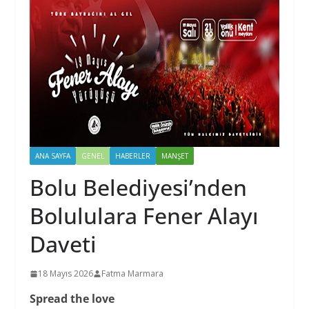
ANA SAYFA
GENEL
HABERLER
MANŞET
Bolu Belediyesi’nden
Bolululara Fener Alayı
Daveti
18 Mayıs 2026
Fatma Marmara
Spread the love