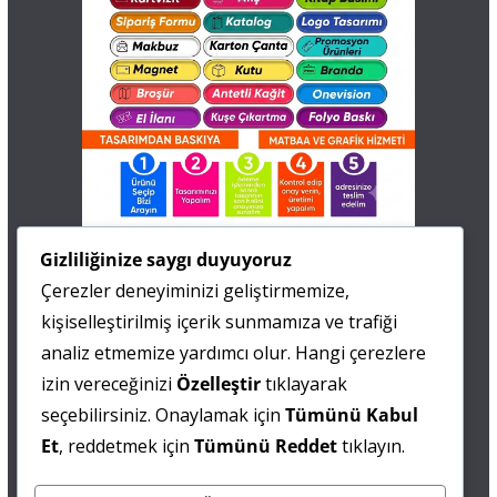
İletişim
Gizliliğinize saygı duyuyoruz
Çerezler deneyiminizi geliştirmemize,
0 505 677 40 87
kişiselleştirilmiş içerik sunmamıza ve trafiği
Fatma MARMARA
analiz etmemize yardımcı olur. Hangi çerezlere
izin vereceğinizi
Özelleştir
tıklayarak
0 538 844 90 90
seçebilirsiniz. Onaylamak için
Tümünü Kabul
Mesut IŞIKAY
Et
, reddetmek için
Tümünü Reddet
tıklayın.