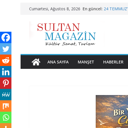
Skip
En güncel:
24 TEMMUZ’
Cumartesi, Ağustos 8, 2026
to
KELİMELER 
Sporun Gücü,
content
BU KALP
AKGÜL: “BO
HAK EDİYOR
ANA SAYFA
MANŞET
HABERLER