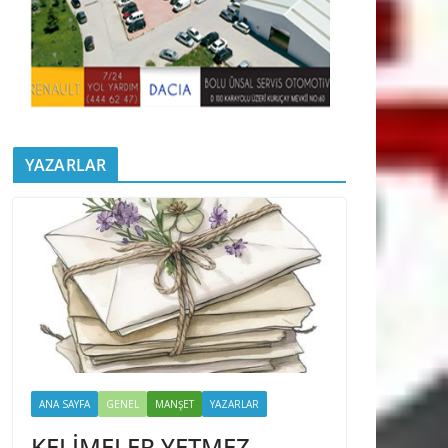
YAZARLAR
ANA SAYFA
GENEL
MANŞET
YAZARLAR
KELİMELER YETMEZ