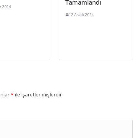
Tamamlandı
ık 2024
12 Aralık 2024
anlar
*
ile işaretlenmişlerdir