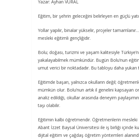
Yazar: Ayhan VURAL
Eğitim, bir şehrin geleceğini belirleyen en güçlü yatı
Yollar yapılır, binalar yükselir, projeler tamamlanır… 
mesleki eğitimli gençliğidir.
Bolu; doğası, turizmi ve yaşam kalitesiyle Türkiye’ni
yakalayabilmek mümkündür. Bugün Bolu’nun eğitim g
umut verici bir noktadadır. Bu tabloyu daha yukarı 
Eğitimde başarı, yalnızca okulların değil; öğretmenle
mümkün olur. Bolu’nun artık il genelini kapsayan ort
analiz edildiği, okullar arasında deneyim paylaşımı
taşı olabilir.
Eğitimin kalbi öğretmendir. Öğretmenlerin mesleki 
Abant İzzet Baysal Üniversitesi ile iş birliği için
dijital eğitim ve çağdaş öğretim yöntemleri alanın