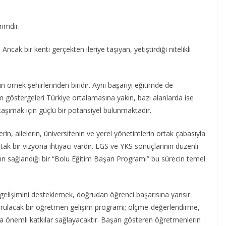
rımdır.
Ancak bir kenti gerçekten ileriye taşıyan, yetiştirdiği nitelikli
n örnek şehirlerinden biridir. Aynı başarıyı eğitimde de
östergeleri Türkiye ortalamasına yakın, bazı alanlarda ise
taşımak için güçlü bir potansiyel bulunmaktadır.
rin, ailelerin, üniversitenin ve yerel yönetimlerin ortak çabasıyla
ak bir vizyona ihtiyacı vardır. LGS ve YKS sonuçlarının düzenli
nın sağlandığı bir “Bolu Eğitim Başarı Programı” bu sürecin temel
gelişimini desteklemek, doğrudan öğrenci başarısına yansır.
de kurulacak bir öğretmen gelişim programı; ölçme-değerlendirme,
da önemli katkılar sağlayacaktır. Başarı gösteren öğretmenlerin