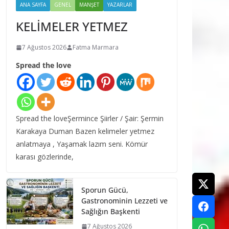
ANA SAYFA
GENEL
MANŞET
YAZARLAR
KELİMELER YETMEZ
7 Ağustos 2026
Fatma Marmara
Spread the love
Spread the loveŞermince Şiirler / Şair: Şermin
Karakaya Duman Bazen kelimeler yetmez
anlatmaya , Yaşamak lazım seni. Kömür
karası gözlerinde,
Sporun Gücü,
Gastronominin Lezzeti ve
Sağlığın Başkenti
7 Ağustos 2026