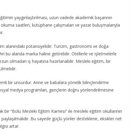
 eğitimin yaygınlaştırılması, uzun vadede akademik başarının
 okuma saatleri, kütüphane çalışmaları ve yazar buluşmalarıyla
r.
tim alanındaki potansiyelidir. Turizm, gastronomi ve doğa
hri bu alanda marka haline getirebilir. Otellerle ve işletmelerle
un olmadan iş hayatına hazırlanabilir. Mesleki eğitim, bir
ülmelidir.
mli bir unsurdur. Anne ve babalara yönelik bilinçlendirme
le sosyal medya programları, gençlerin doğru yönlendirilmesine
cak bir “Bolu Mesleki Eğitim Karnesi” ile mesleki eğitim okullarının
aylaşılmalıdır. Bu sayede güçlü yönler desteklenir, eksikler net
gisi artar.