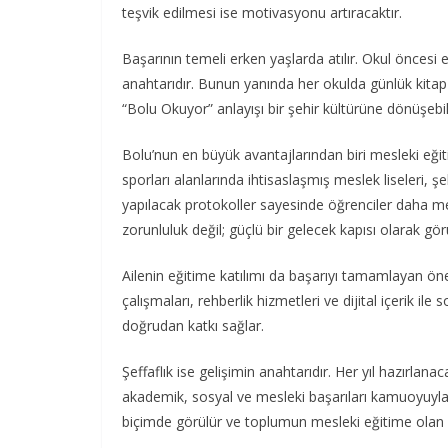
teşvik edilmesi ise motivasyonu artıracaktır.
Başarının temeli erken yaşlarda atılır. Okul öncesi
anahtarıdır. Bunun yanında her okulda günlük kitap
“Bolu Okuyor” anlayışı bir şehir kültürüne dönüşebili
Bolu’nun en büyük avantajlarından biri mesleki eği
sporları alanlarında ihtisaslaşmış meslek liseleri, şe
yapılacak protokoller sayesinde öğrenciler daha mez
zorunluluk değil; güçlü bir gelecek kapısı olarak gör
Ailenin eğitime katılımı da başarıyı tamamlayan öne
çalışmaları, rehberlik hizmetleri ve dijital içerik i
doğrudan katkı sağlar.
Şeffaflık ise gelişimin anahtarıdır. Her yıl hazırlana
akademik, sosyal ve mesleki başarıları kamuoyuyla p
biçimde görülür ve toplumun mesleki eğitime olan il