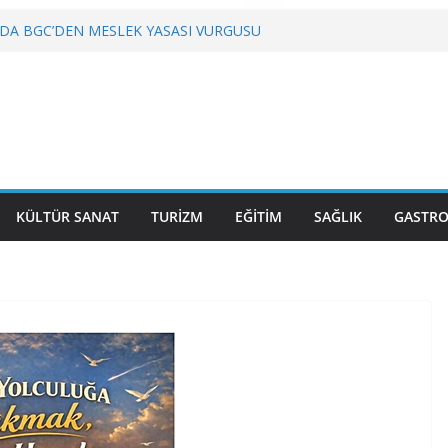
DA BGC’DEN MESLEK YASASI VURGUSU
YETMEZ
 Gastronominin Lezzeti ve Sağlığın Başkenti
LU, KRİZLERLE DEĞİL HİZMETLE YÖNETİLMEYİ
”
KÜLTÜR SANAT
TURİZM
EĞİTİM
SAĞLIK
GASTR