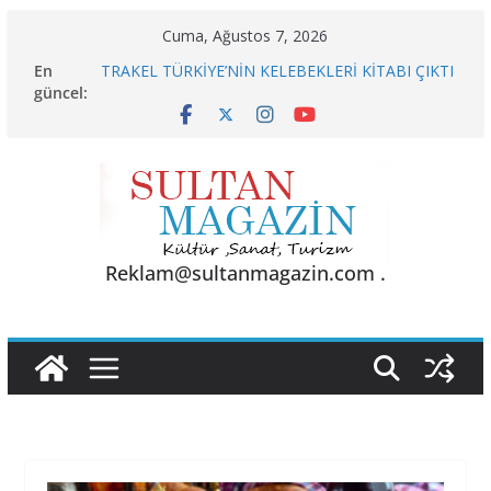
Skip
Cuma, Ağustos 7, 2026
to
En
TRAKEL TÜRKİYE’NİN KELEBEKLERİ KİTABI ÇIKTI
content
güncel:
Sporun Gücü, Gastronominin Lezzeti ve Sağlığın
Başkenti
BU KALP
AKGÜL: “BOLU, KRİZLERLE DEĞİL HİZMETLE
YÖNETİLMEYİ HAK EDİYOR”
24 TEMMUZ’DA BGC’DEN MESLEK YASASI
VURGUSU
Reklam@sultanmagazin.com .