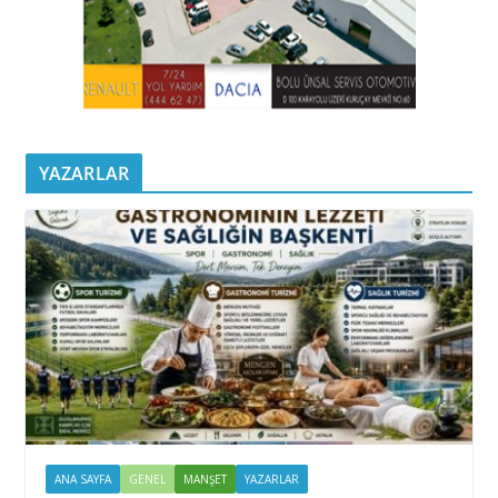
YAZARLAR
ANA SAYFA
GENEL
MANŞET
YAZARLAR