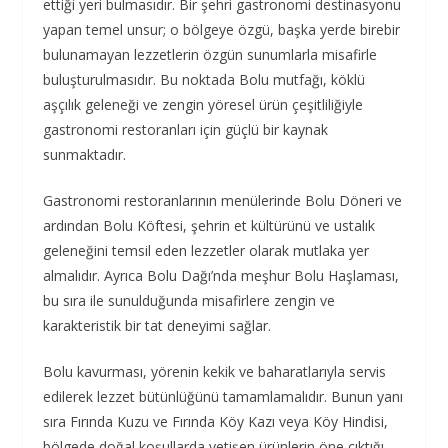
ettiği yeri bulmasıdır. Bir şehri gastronomi destinasyonu
yapan temel unsur; o bölgeye özgü, başka yerde birebir
bulunamayan lezzetlerin özgün sunumlarla misafirle
buluşturulmasıdır. Bu noktada Bolu mutfağı, köklü
aşçılık geleneği ve zengin yöresel ürün çeşitliliğiyle
gastronomi restoranları için güçlü bir kaynak
sunmaktadır.
Gastronomi restoranlarının menülerinde Bolu Döneri ve
ardından Bolu Köftesi, şehrin et kültürünü ve ustalık
geleneğini temsil eden lezzetler olarak mutlaka yer
almalıdır. Ayrıca Bolu Dağı’nda meşhur Bolu Haşlaması,
bu sıra ile sunulduğunda misafirlere zengin ve
karakteristik bir tat deneyimi sağlar.
Bolu kavurması, yörenin kekik ve baharatlarıyla servis
edilerek lezzet bütünlüğünü tamamlamalıdır. Bunun yanı
sıra Fırında Kuzu ve Fırında Köy Kazı veya Köy Hindisi,
bölgede doğal koşullarda yetişen ürünlerin öne çıktığı