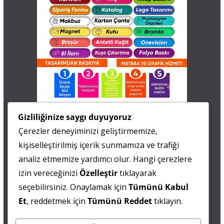
İletişim
Gizliliğinize saygı duyuyoruz
Çerezler deneyiminizi geliştirmemize,
0 505 677 40 87
kişiselleştirilmiş içerik sunmamıza ve trafiği
Fatma MARMARA
analiz etmemize yardımcı olur. Hangi çerezlere
izin vereceğinizi
Özelleştir
tıklayarak
0 538 844 90 90
seçebilirsiniz. Onaylamak için
Tümünü Kabul
Mesut IŞIKAY
Et
, reddetmek için
Tümünü Reddet
tıklayın.