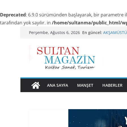
Deprecated
: 6.9.0 sürümünden başlayarak, bir parametre i
tarafından yok sayılır. in
/home/sultanma/public_html/wp
Skip
En güncel:
AKŞAMÜSTÜ
Perşembe, Ağustos 6, 2026
to
24 TEMMUZ’
TRAKEL TÜRK
content
SENİNLE
Akgül: “Sanay
ANA SAYFA
MANŞET
HABERLER