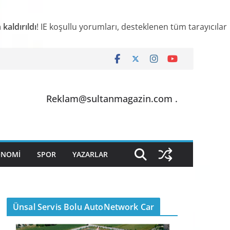
kaldırıldı
! IE koşullu yorumları, desteklenen tüm tarayıcılar
Reklam@sultanmagazin.com .
ONOMİ
SPOR
YAZARLAR
Ünsal Servis Bolu AutoNetwork Car