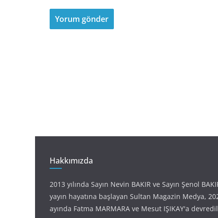
Hakkımızda
2013 yılında Sayın Nevin BAKIR ve Sayın Şenol BAKI
yayın hayatına başlayan Sultan Magazin Medya, 2021
ayında Fatma MARMARA ve Mesut IŞIKAY'a devredilm