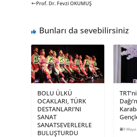
Prof. Dr. Fevzi OKUMUŞ
Bunları da sevebilirsiniz
BOLU ÜLKÜ
TRT’ni
OCAKLARI, TÜRK
Dağı’n
DESTANLARI’NI
Karaba
SANAT
Gençl
SANATSEVERLERLE
9 Mayıs
BULUŞTURDU