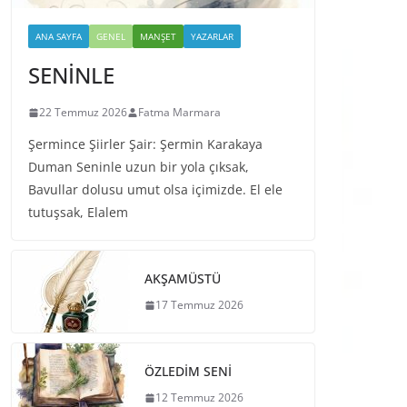
ANA SAYFA
GENEL
MANŞET
YAZARLAR
SENİNLE
22 Temmuz 2026
Fatma Marmara
Şermince Şiirler Şair: Şermin Karakaya
Duman Seninle uzun bir yola çıksak,
Bavullar dolusu umut olsa içimizde. El ele
tutuşsak, Elalem
AKŞAMÜSTÜ
17 Temmuz 2026
ÖZLEDİM SENİ
12 Temmuz 2026