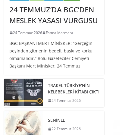
24 TEMMUZ’DA BGC’DEN
MESLEK YASASI VURGUSU
24 Temmuz 2026
Fatma Marmara
BGC BAŞKANI MERT MİNİSKER: “Gerçeğin
peşinden gitmenin bedeli, baskı ve korku
olmamalıdır.” Bolu Gazeteciler Cemiyeti
Başkanı Mert Minisker, 24 Temmuz
TRAKEL TÜRKİYE’NİN
KELEBEKLERİ KİTABI ÇIKTI
24 Temmuz 2026
SENİNLE
22 Temmuz 2026