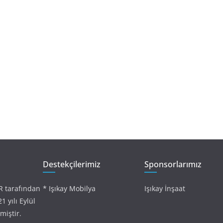
Destekçilerimiz
Sponsorlarımız
R tarafından
* Işıkay Mobilya
Işıkay İnşaat
 yılı Eylül
iştir.