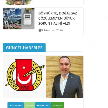
GÖYNÜK’TE, DOĞALGAZ
ÇÖZÜLEMEYEN BÜYÜK
SORUN HALİNİ ALDI
9 Temmuz 2026
GÜNCEL HABERLER
ANA SAYFA
GENEL
HABERLER
MANŞET