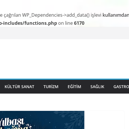
le çağrılan WP_Dependencies->add_data() işlevi
kullanımdan 
-includes/functions.php
on line
6170
DA BGC’DEN MESLEK YASASI VURGUSU
İYE’NİN KELEBEKLERİ KİTABI ÇIKTI
i esnafı yeni engellerle karşı karşıya!”
KÜLTÜR SANAT
TURİZM
EĞİTİM
SAĞLIK
GASTR