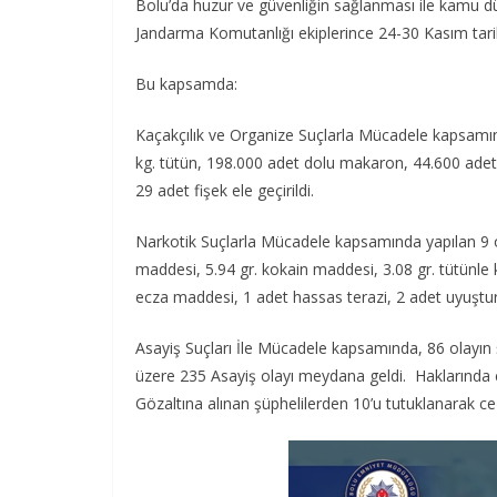
Bolu’da huzur ve güvenliğin sağlanması ile kamu d
Jandarma Komutanlığı ekiplerince 24-30 Kasım tarihl
Bu kapsamda:
Kaçakçılık ve Organize Suçlarla Mücadele kapsamın
kg. tütün, 198.000 adet dolu makaron, 44.600 adet 
29 adet fişek ele geçirildi.
Narkotik Suçlarla Mücadele kapsamında yapılan 9 o
maddesi, 5.94 gr. kokain maddesi, 3.08 gr. tütünle
ecza maddesi, 1 adet hassas terazi, 2 adet uyuşturu
Asayiş Suçları İle Mücadele kapsamında, 86 olayın ş
üzere 235 Asayiş olayı meydana geldi. Haklarında ç
Gözaltına alınan şüphelilerden 10’u tutuklanarak ce