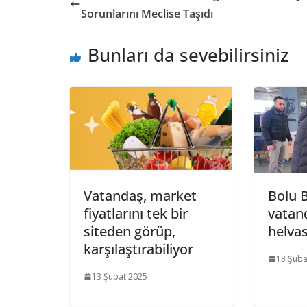
Sorunlarını Meclise Taşıdı
Bunları da sevebilirsiniz
Vatandaş, market
Bolu B
fiyatlarını tek bir
vatan
siteden görüp,
helvas
karşılaştırabiliyor
13 Şuba
13 Şubat 2025