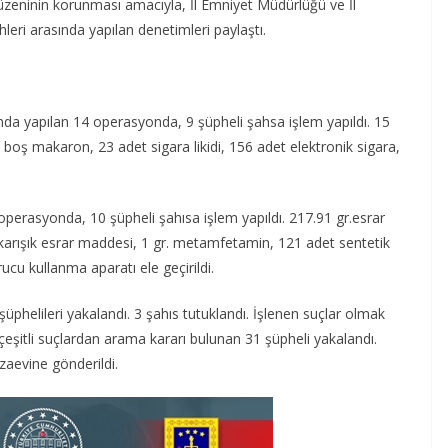
üzeninin korunması amacıyla, İl Emniyet Müdürlüğü ve İl
eri arasında yapılan denetimleri paylaştı.
da yapılan 14 operasyonda, 9 şüpheli şahsa işlem yapıldı. 15
boş makaron, 23 adet sigara likidi, 156 adet elektronik sigara,
perasyonda, 10 şüpheli şahısa işlem yapıldı. 217.91 gr.esrar
 karışık esrar maddesi, 1 gr. metamfetamin, 121 adet sentetik
cu kullanma aparatı ele geçirildi.
üphelileri yakalandı. 3 şahıs tutuklandı. İşlenen suçlar olmak
eşitli suçlardan arama kararı bulunan 31 şüpheli yakalandı.
zaevine gönderildi.