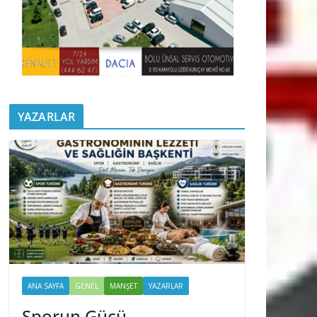
YAZARLAR
ANA SAYFA
GENEL
MANŞET
YAZARLAR
Sporun Gücü,