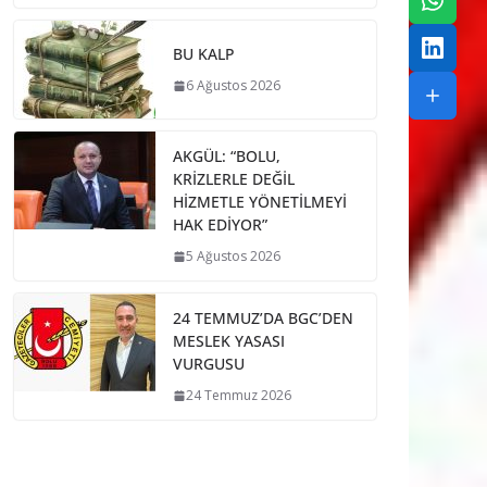
BU KALP
6 Ağustos 2026
AKGÜL: “BOLU,
KRİZLERLE DEĞİL
HİZMETLE YÖNETİLMEYİ
HAK EDİYOR”
5 Ağustos 2026
24 TEMMUZ’DA BGC’DEN
MESLEK YASASI
VURGUSU
24 Temmuz 2026