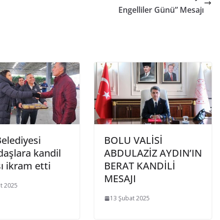
Engelliler Günü” Mesajı
elediyesi
BOLU VALİSİ
daşlara kandil
ABDULAZİZ AYDIN’IN
ı ikram etti
BERAT KANDİLİ
MESAJI
t 2025
13 Şubat 2025