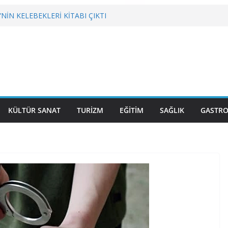
NİN KELEBEKLERİ KİTABI ÇIKTI
tronominin Lezzeti ve Sağlığın Başkenti
KRİZLERLE DEĞİL HİZMETLE YÖNETİLMEYİ
BGC’DEN MESLEK YASASI VURGUSU
KÜLTÜR SANAT
TURİZM
EĞİTİM
SAĞLIK
GASTR