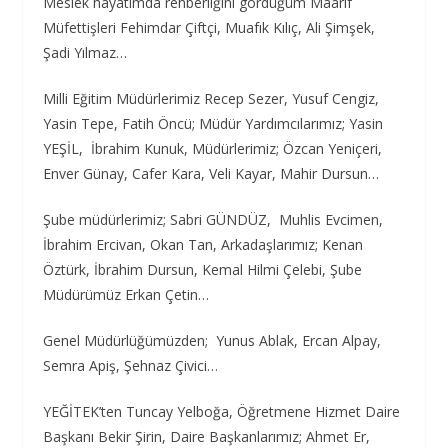
Meslek hayatımda rehberliğini gördüğüm Maarif
Müfettişleri Fehimdar Çiftçi, Muafık Kılıç, Ali Şimşek,
Şadi Yılmaz…
Milli Eğitim Müdürlerimiz Recep Sezer, Yusuf Cengiz,
Yasin Tepe, Fatih Öncü; Müdür Yardımcılarımız; Yasin
YEŞİL, İbrahim Kunuk, Müdürlerimiz; Özcan Yeniçeri,
Enver Günay, Cafer Kara, Veli Kayar, Mahir Dursun…
Şube müdürlerimiz; Sabri GÜNDÜZ, Muhlis Evcimen,
İbrahim Ercivan, Okan Tan, Arkadaşlarımız; Kenan
Öztürk, İbrahim Dursun, Kemal Hilmi Çelebi, Şube
Müdürümüz Erkan Çetin…
Genel Müdürlüğümüzden; Yunus Ablak, Ercan Alpay,
Semra Apiş, Şehnaz Çivici…
YEĞİTEK’ten Tuncay Yelboğa, Öğretmene Hizmet Daire
Başkanı Bekir Şirin, Daire Başkanlarımız; Ahmet Er,