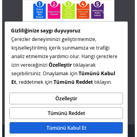
İletişim
Gizliliğinize saygı duyuyoruz
Çerezler deneyiminizi geliştirmemize,
0 505 677 40 87
kişiselleştirilmiş içerik sunmamıza ve trafiği
Fatma MARMARA
analiz etmemize yardımcı olur. Hangi çerezlere
izin vereceğinizi
Özelleştir
tıklayarak
0 538 844 90 90
seçebilirsiniz. Onaylamak için
Tümünü Kabul
Mesut IŞIKAY
Et
, reddetmek için
Tümünü Reddet
tıklayın.
Özelleştir
admin@sultanmagazin.com
Tümünü Reddet
Tümünü Kabul Et