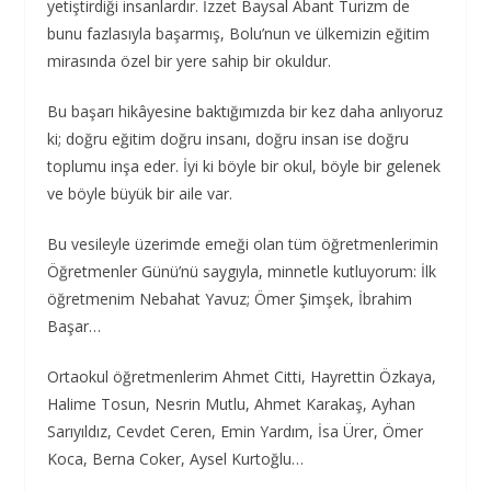
yetiştirdiği insanlardır. İzzet Baysal Abant Turizm de
bunu fazlasıyla başarmış, Bolu’nun ve ülkemizin eğitim
mirasında özel bir yere sahip bir okuldur.
Bu başarı hikâyesine baktığımızda bir kez daha anlıyoruz
ki; doğru eğitim doğru insanı, doğru insan ise doğru
toplumu inşa eder. İyi ki böyle bir okul, böyle bir gelenek
ve böyle büyük bir aile var.
Bu vesileyle üzerimde emeği olan tüm öğretmenlerimin
Öğretmenler Günü’nü saygıyla, minnetle kutluyorum: İlk
öğretmenim Nebahat Yavuz; Ömer Şimşek, İbrahim
Başar…
Ortaokul öğretmenlerim Ahmet Citti, Hayrettin Özkaya,
Halime Tosun, Nesrin Mutlu, Ahmet Karakaş, Ayhan
Sarıyıldız, Cevdet Ceren, Emin Yardım, İsa Ürer, Ömer
Koca, Berna Coker, Aysel Kurtoğlu…