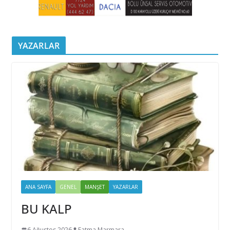
YAZARLAR
ANA SAYFA
GENEL
MANŞET
YAZARLAR
BU KALP
6 Ağustos 2026
Fatma Marmara