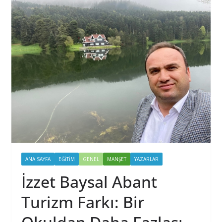
ANA SAYFA
EĞİTİM
GENEL
MANŞET
YAZARLAR
İzzet Baysal Abant
Turizm Farkı: Bir