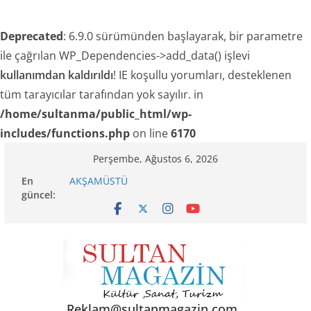
Deprecated
: 6.9.0 sürümünden başlayarak, bir parametre
ile çağrılan WP_Dependencies->add_data() işlevi
kullanımdan kaldırıldı
! IE koşullu yorumları, desteklenen
tüm tarayıcılar tarafından yok sayılır. in
/home/sultanma/public_html/wp-
includes/functions.php
on line
6170
Skip
Perşembe, Ağustos 6, 2026
to
En
AKŞAMÜSTÜ
content
güncel:
24 TEMMUZ’DA BGC’DEN MESLEK YASASI
VURGUSU
TRAKEL TÜRKİYE’NİN KELEBEKLERİ KİTABI ÇIKTI
SENİNLE
Akgül: “Sanayi esnafı yeni engellerle karşı
karşıya!”
Reklam@sultanmagazin.com .