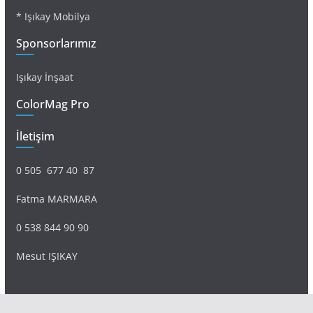
* Işıkay Mobilya
Sponsorlarımız
Işıkay İnşaat
ColorMag Pro
İletişim
0 505 677 40 87
Fatma MARMARA
0 538 844 90 90
Mesut IŞIKAY