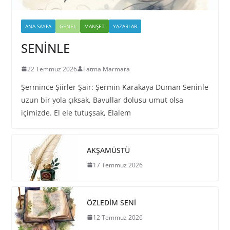
ANA SAYFA
GENEL
MANŞET
YAZARLAR
SENİNLE
22 Temmuz 2026
Fatma Marmara
Şermince Şiirler Şair: Şermin Karakaya Duman Seninle
uzun bir yola çıksak, Bavullar dolusu umut olsa
içimizde. El ele tutuşsak, Elalem
AKŞAMÜSTÜ
17 Temmuz 2026
ÖZLEDİM SENİ
12 Temmuz 2026