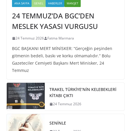
ANA SAYFA
GENEL
HABERLER
MANŞET
24 TEMMUZ’DA BGC’DEN
MESLEK YASASI VURGUSU
24 Temmuz 2026
Fatma Marmara
BGC BAŞKANI MERT MİNİSKER: “Gerçeğin peşinden
gitmenin bedeli, baskı ve korku olmamalıdır.” Bolu
Gazeteciler Cemiyeti Başkanı Mert Minisker, 24
Temmuz
TRAKEL TÜRKİYE’NİN KELEBEKLERİ
KİTABI ÇIKTI
24 Temmuz 2026
SENİNLE