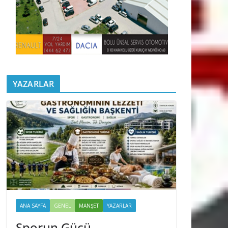
YAZARLAR
ANA SAYFA
GENEL
MANŞET
YAZARLAR
Sporun Gücü,