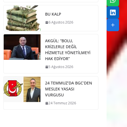
BU KALP
6 Ağustos 2026
AKGÜL: “BOLU,
KRİZLERLE DEĞİL
HİZMETLE YÖNETİLMEYİ
HAK EDİYOR”
5 Ağustos 2026
24 TEMMUZ’DA BGC’DEN
MESLEK YASASI
VURGUSU
24 Temmuz 2026