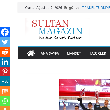
Skip
En güncel:
TRAKEL TÜRKİYE’
Cuma, Ağustos 7, 2026
to
Sporun Gücü, Gas
BU KALP
content
AKGÜL: “BOLU, 
HAK EDİYOR”
24 TEMMUZ’DA 
ANA SAYFA
MANŞET
HABERLER