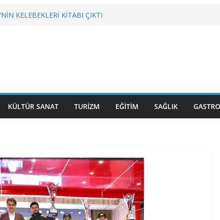
NİN KELEBEKLERİ KİTABI ÇIKTI
tronominin Lezzeti ve Sağlığın Başkenti
KRİZLERLE DEĞİL HİZMETLE YÖNETİLMEYİ
BGC’DEN MESLEK YASASI VURGUSU
KÜLTÜR SANAT
TURİZM
EĞİTİM
SAĞLIK
GASTR