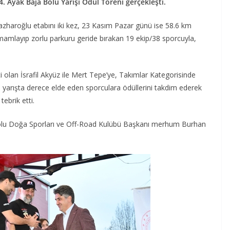
 Ayak Baja Bolu Yarışı Ödül Töreni gerçekleşti.
aroğlu etabını iki kez, 23 Kasım Pazar günü ise 58.6 km
mamlayıp zorlu parkuru geride bırakan 19 ekip/38 sporcuyla,
i olan İsrafil Akyüz ile Mert Tepe’ye, Takımlar Kategorisinde
e yarışta derece elde eden sporculara ödüllerini takdim ederek
ebrik etti.
n Bolu Doğa Sporları ve Off-Road Kulübü Başkanı merhum Burhan