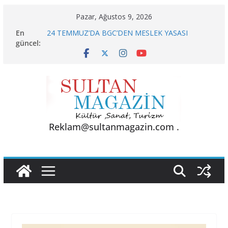
Skip
Pazar, Ağustos 9, 2026
to
En
24 TEMMUZ’DA BGC’DEN MESLEK YASASI
content
güncel:
VURGUSU
KELİMELER YETMEZ
Sporun Gücü, Gastronominin Lezzeti ve Sağlığın
Başkenti
BU KALP
AKGÜL: “BOLU, KRİZLERLE DEĞİL HİZMETLE
YÖNETİLMEYİ HAK EDİYOR”
Reklam@sultanmagazin.com .