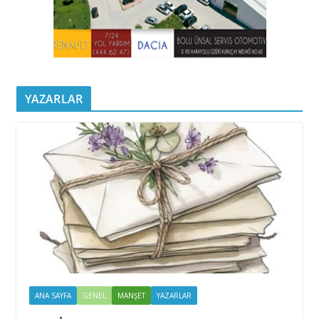
YAZARLAR
ANA SAYFA
GENEL
MANŞET
YAZARLAR