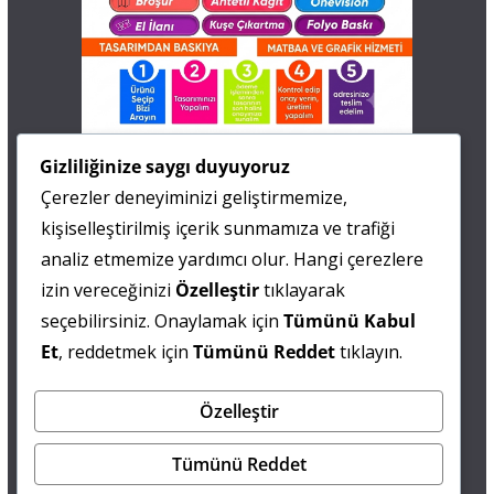
İletişim
Gizliliğinize saygı duyuyoruz
Çerezler deneyiminizi geliştirmemize,
0 505 677 40 87
kişiselleştirilmiş içerik sunmamıza ve trafiği
Fatma MARMARA
analiz etmemize yardımcı olur. Hangi çerezlere
izin vereceğinizi
Özelleştir
tıklayarak
0 538 844 90 90
seçebilirsiniz. Onaylamak için
Tümünü Kabul
Mesut IŞIKAY
Et
, reddetmek için
Tümünü Reddet
tıklayın.
Özelleştir
admin@sultanmagazin.com
Tümünü Reddet