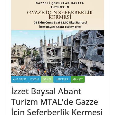
ANA SAYFA
EĞİTİM
GENEL
HABERLER
MANŞET
İzzet Baysal Abant
Turizm MTAL’de Gazze
İçin Seferberlik Kermesi