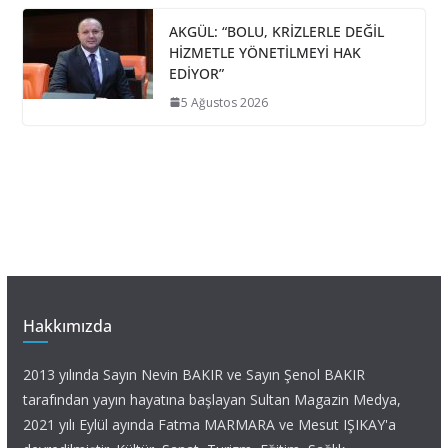
AKGÜL: “BOLU, KRİZLERLE DEĞİL
HİZMETLE YÖNETİLMEYİ HAK
EDİYOR”
5 Ağustos 2026
Hakkımızda
2013 yılında Sayın Nevin BAKIR ve Sayın Şenol BAKIR
tarafından yayın hayatına başlayan Sultan Magazin Medya,
2021 yılı Eylül ayında Fatma MARMARA ve Mesut IŞIKAY'a