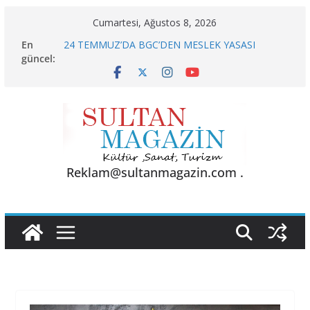
Skip
Cumartesi, Ağustos 8, 2026
to
En
24 TEMMUZ’DA BGC’DEN MESLEK YASASI
content
güncel:
VURGUSU
KELİMELER YETMEZ
Sporun Gücü, Gastronominin Lezzeti ve Sağlığın
Başkenti
BU KALP
AKGÜL: “BOLU, KRİZLERLE DEĞİL HİZMETLE
YÖNETİLMEYİ HAK EDİYOR”
Reklam@sultanmagazin.com .