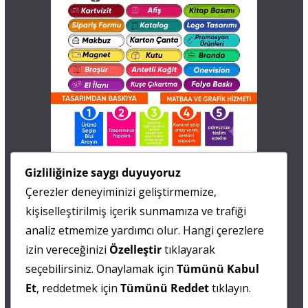
İletişim
Gizliliğinize saygı duyuyoruz
Çerezler deneyiminizi geliştirmemize,
0 505 677 40 87
kişiselleştirilmiş içerik sunmamıza ve trafiği
Fatma MARMARA
analiz etmemize yardımcı olur. Hangi çerezlere
izin vereceğinizi
Özelleştir
tıklayarak
0 538 844 90 90
seçebilirsiniz. Onaylamak için
Tümünü Kabul
Mesut IŞIKAY
Et
, reddetmek için
Tümünü Reddet
tıklayın.