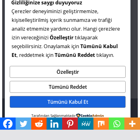
Gizliliğinize saygı duyuyoruz
Çerezler deneyiminizi geliştirmemize,
0 505 677 40 87
kişiselleştirilmiş içerik sunmamıza ve trafiği
Fatma MARMARA
analiz etmemize yardımcı olur. Hangi çerezlere
izin vereceğinizi
Özelleştir
tıklayarak
0 538 844 90 90
seçebilirsiniz. Onaylamak için
Tümünü Kabul
Mesut IŞIKAY
Et
, reddetmek için
Tümünü Reddet
tıklayın.
Özelleştir
admin@sultanmagazin.com
Tümünü Reddet
Tümünü Kabul Et
Tüm hakları saklıdır © 2026
Sultan Magazin
.
Tarafından Sağlanmaktadır
Tema: ThemeGrill tarafından
ColorMag
. Altyapı
WordPress
.