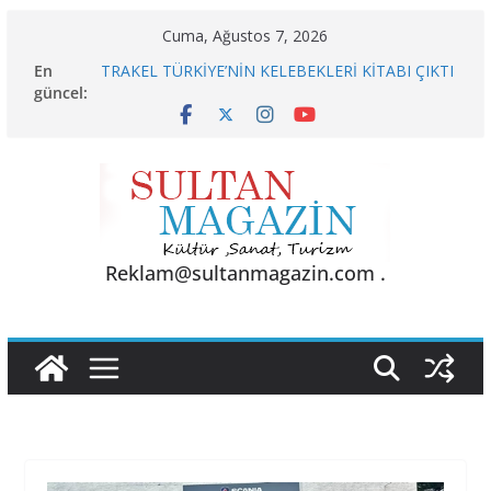
Skip
Cuma, Ağustos 7, 2026
to
En
TRAKEL TÜRKİYE’NİN KELEBEKLERİ KİTABI ÇIKTI
content
güncel:
Sporun Gücü, Gastronominin Lezzeti ve Sağlığın
Başkenti
BU KALP
AKGÜL: “BOLU, KRİZLERLE DEĞİL HİZMETLE
YÖNETİLMEYİ HAK EDİYOR”
24 TEMMUZ’DA BGC’DEN MESLEK YASASI
VURGUSU
Reklam@sultanmagazin.com .