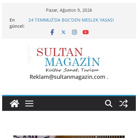
Skip
Pazar, Ağustos 9, 2026
to
En
24 TEMMUZ’DA BGC’DEN MESLEK YASASI
content
güncel:
VURGUSU
KELİMELER YETMEZ
Sporun Gücü, Gastronominin Lezzeti ve Sağlığın
Başkenti
BU KALP
AKGÜL: “BOLU, KRİZLERLE DEĞİL HİZMETLE
YÖNETİLMEYİ HAK EDİYOR”
Reklam@sultanmagazin.com .