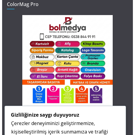
ColorMag Pro
İletişim
Gizliliğinize saygı duyuyoruz
Çerezler deneyiminizi geliştirmemize,
0 505 677 40 87
kişiselleştirilmiş içerik sunmamıza ve trafiği