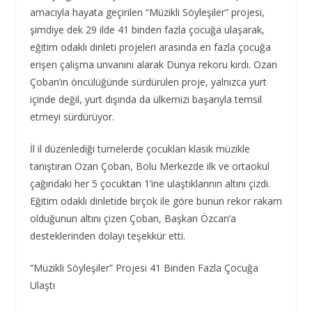
amacıyla hayata geçirilen “Müzikli Söyleşiler” projesi,
şimdiye dek 29 ilde 41 binden fazla çocuğa ulaşarak,
eğitim odaklı dinleti projeleri arasında en fazla çocuğa
erişen çalışma unvanını alarak Dünya rekoru kırdı. Ozan
Çoban’ın öncülüğünde sürdürülen proje, yalnızca yurt
içinde değil, yurt dışında da ülkemizi başarıyla temsil
etmeyi sürdürüyor.
İl il düzenlediği turnelerde çocukları klasik müzikle
tanıştıran Ozan Çoban, Bolu Merkezde ilk ve ortaokul
çağındaki her 5 çocuktan 1’ine ulaştıklarının altını çizdi.
Eğitim odaklı dinletide birçok ile göre bunun rekor rakam
olduğunun altını çizen Çoban, Başkan Özcan’a
desteklerinden dolayı teşekkür etti.
“Müzikli Söyleşiler” Projesi 41 Binden Fazla Çocuğa
Ulaştı