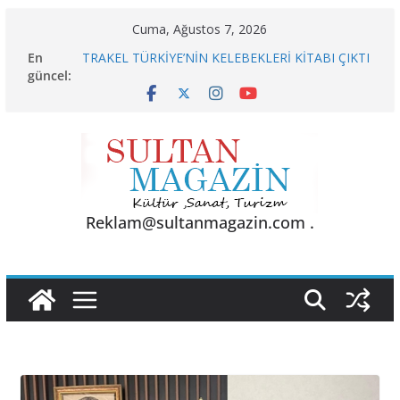
Skip
Cuma, Ağustos 7, 2026
to
En
TRAKEL TÜRKİYE’NİN KELEBEKLERİ KİTABI ÇIKTI
content
güncel:
Sporun Gücü, Gastronominin Lezzeti ve Sağlığın
Başkenti
BU KALP
AKGÜL: “BOLU, KRİZLERLE DEĞİL HİZMETLE
YÖNETİLMEYİ HAK EDİYOR”
24 TEMMUZ’DA BGC’DEN MESLEK YASASI
VURGUSU
Reklam@sultanmagazin.com .