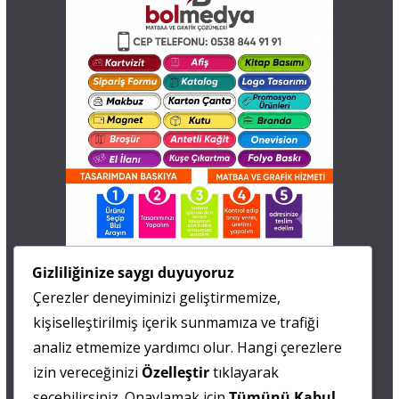
İletişim
Gizliliğinize saygı duyuyoruz
Çerezler deneyiminizi geliştirmemize,
0 505 677 40 87
kişiselleştirilmiş içerik sunmamıza ve trafiği
Fatma MARMARA
analiz etmemize yardımcı olur. Hangi çerezlere
izin vereceğinizi
Özelleştir
tıklayarak
0 538 844 90 90
seçebilirsiniz. Onaylamak için
Tümünü Kabul