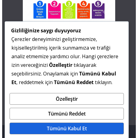
İletişim
Gizliliğinize saygı duyuyoruz
Çerezler deneyiminizi geliştirmemize,
0 505 677 40 87
kişiselleştirilmiş içerik sunmamıza ve trafiği
Fatma MARMARA
analiz etmemize yardımcı olur. Hangi çerezlere
izin vereceğinizi
Özelleştir
tıklayarak
0 538 844 90 90
seçebilirsiniz. Onaylamak için
Tümünü Kabul
Mesut IŞIKAY
Et
, reddetmek için
Tümünü Reddet
tıklayın.
Özelleştir
admin@sultanmagazin.com
Tümünü Reddet
Tümünü Kabul Et