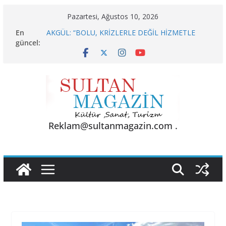
Skip
Pazartesi, Ağustos 10, 2026
BU KALP
to
En
AKGÜL: “BOLU, KRİZLERLE DEĞİL HİZMETLE
content
güncel:
YÖNETİLMEYİ HAK EDİYOR”
Akgül: “Borcu Olmayan Esnaf Neden Krediye
Başvursun?”
KELİMELER YETMEZ
Sporun Gücü, Gastronominin Lezzeti ve Sağlığın
Başkenti
Reklam@sultanmagazin.com .