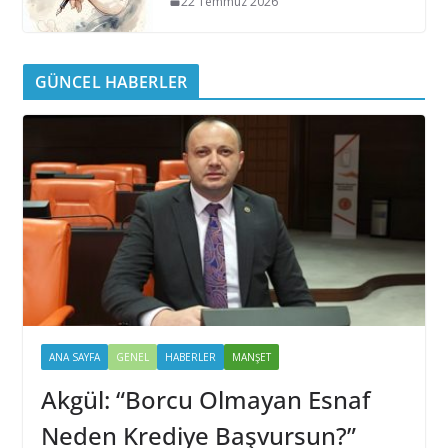
22 Temmuz 2026
GÜNCEL HABERLER
ANA SAYFA
GENEL
HABERLER
MANŞET
Akgül: “Borcu Olmayan Esnaf
Neden Krediye Başvursun?”