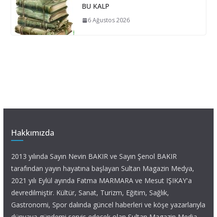
BU KALP
6 Ağustos 2026
Hakkımızda
2013 yılında Sayın Nevin BAKIR ve Sayın Şenol BAKIR
tarafından yayın hayatına başlayan Sultan Magazin Medya,
2021 yılı Eylül ayında Fatma MARMARA ve Mesut IŞIKAY'a
devredilmiştir. Kültür, Sanat, Turizm, Eğitim, Sağlık,
Gastronomi, Spor dalında güncel haberleri ve köşe yazarlarıyla
dünyaya gündemi servis edecek olan Sultan Magazin Media,