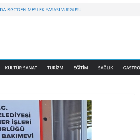
DA BGC’DEN MESLEK YASASI VURGUSU
YETMEZ
 Gastronominin Lezzeti ve Sağlığın Başkenti
LU, KRİZLERLE DEĞİL HİZMETLE YÖNETİLMEYİ
”
KÜLTÜR SANAT
TURİZM
EĞİTİM
SAĞLIK
GASTR