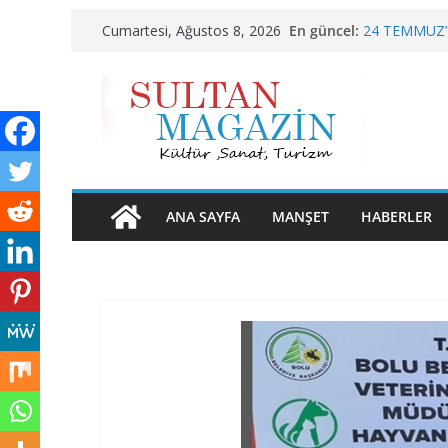
Skip
En güncel:
24 TEMMUZ’
Cumartesi, Ağustos 8, 2026
to
KELİMELER 
Sporun Gücü,
content
BU KALP
AKGÜL: “BO
HAK EDİYOR
ANA SAYFA
MANŞET
HABERLER