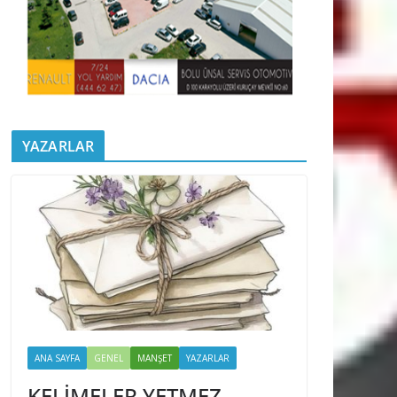
YAZARLAR
ANA SAYFA
GENEL
MANŞET
YAZARLAR
KELİMELER YETMEZ