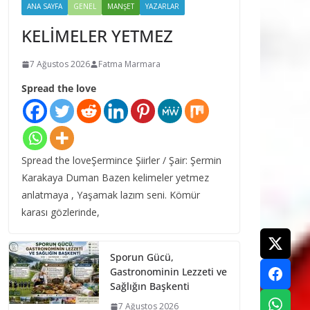
ANA SAYFA
GENEL
MANŞET
YAZARLAR
KELİMELER YETMEZ
7 Ağustos 2026
Fatma Marmara
Spread the love
Spread the loveŞermince Şiirler / Şair: Şermin
Karakaya Duman Bazen kelimeler yetmez
anlatmaya , Yaşamak lazım seni. Kömür
karası gözlerinde,
Sporun Gücü,
Gastronominin Lezzeti ve
Sağlığın Başkenti
7 Ağustos 2026