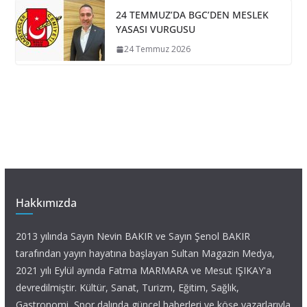
24 TEMMUZ’DA BGC’DEN MESLEK
YASASI VURGUSU
24 Temmuz 2026
Hakkımızda
2013 yılında Sayın Nevin BAKIR ve Sayın Şenol BAKIR
tarafından yayın hayatına başlayan Sultan Magazin Medya,
2021 yılı Eylül ayında Fatma MARMARA ve Mesut IŞIKAY'a
devredilmiştir. Kültür, Sanat, Turizm, Eğitim, Sağlık,
Gastronomi, Spor dalında güncel haberleri ve köşe yazarlarıyla