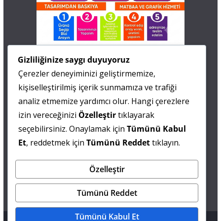
İletişim
Gizliliğinize saygı duyuyoruz
Çerezler deneyiminizi geliştirmemize,
0 505 677 40 87
kişiselleştirilmiş içerik sunmamıza ve trafiği
Fatma MARMARA
analiz etmemize yardımcı olur. Hangi çerezlere
izin vereceğinizi
Özelleştir
tıklayarak
0 538 844 90 90
seçebilirsiniz. Onaylamak için
Tümünü Kabul
Mesut IŞIKAY
Et
, reddetmek için
Tümünü Reddet
tıklayın.
Özelleştir
admin@sultanmagazin.com
Tümünü Reddet
Tümünü Kabul Et