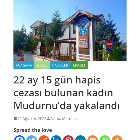
ANA SAYFA
GENEL
HABERLER
MANŞET
22 ay 15 gün hapis
cezası bulunan kadın
Mudurnu’da yakalandı
12 Ağustos 2025
Fatma Marmara
Spread the love