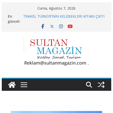
Skip
Cuma, Ağustos 7, 2026
to
En
TRAKEL TÜRKİYE’NİN KELEBEKLERİ KİTABI ÇIKTI
content
güncel:
Sporun Gücü, Gastronominin Lezzeti ve Sağlığın
Başkenti
BU KALP
AKGÜL: “BOLU, KRİZLERLE DEĞİL HİZMETLE
YÖNETİLMEYİ HAK EDİYOR”
24 TEMMUZ’DA BGC’DEN MESLEK YASASI
VURGUSU
Reklam@sultanmagazin.com .