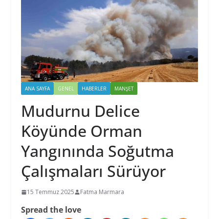
ANA SAYFA
GENEL
HABERLER
MANŞET
Mudurnu Delice
Köyünde Orman
Yangınında Soğutma
Çalışmaları Sürüyor
15 Temmuz 2025
Fatma Marmara
Spread the love