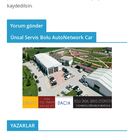
kaydedilsin.
Ünsal Servis Bolu AutoNetwork Car
YAZARLAR