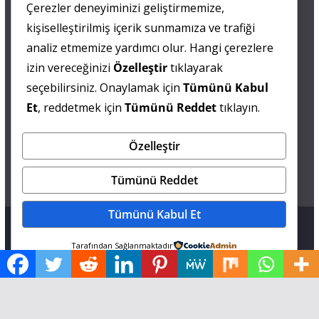
Çerezler deneyiminizi geliştirmemize,
0 505 677 40 87
kişiselleştirilmiş içerik sunmamıza ve trafiği
Fatma MARMARA
analiz etmemize yardımcı olur. Hangi çerezlere
izin vereceğinizi
Özelleştir
tıklayarak
0 538 844 90 90
seçebilirsiniz. Onaylamak için
Tümünü Kabul
Mesut IŞIKAY
Et
, reddetmek için
Tümünü Reddet
tıklayın.
Özelleştir
admin@sultanmagazin.com
Tümünü Reddet
Tümünü Kabul Et
Tüm hakları saklıdır © 2026
Sultan Magazin
.
Tarafından Sağlanmaktadır
Tema: ThemeGrill tarafından
ColorMag
. Altyapı
WordPress
.