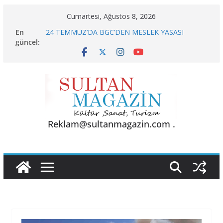
Skip
Cumartesi, Ağustos 8, 2026
to
En
24 TEMMUZ’DA BGC’DEN MESLEK YASASI
content
güncel:
VURGUSU
KELİMELER YETMEZ
Sporun Gücü, Gastronominin Lezzeti ve Sağlığın
Başkenti
BU KALP
AKGÜL: “BOLU, KRİZLERLE DEĞİL HİZMETLE
YÖNETİLMEYİ HAK EDİYOR”
Reklam@sultanmagazin.com .