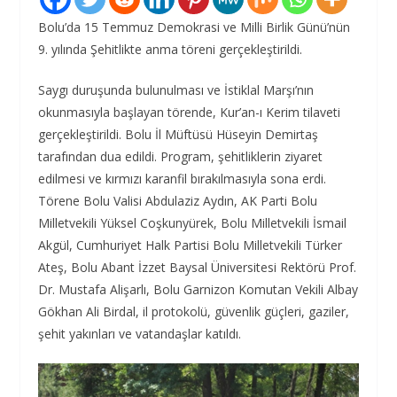
Bolu’da 15 Temmuz Demokrasi ve Milli Birlik Günü’nün
9. yılında Şehitlikte anma töreni gerçekleştirildi.
Saygı duruşunda bulunulması ve İstiklal Marşı’nın
okunmasıyla başlayan törende, Kur’an-ı Kerim tilaveti
gerçekleştirildi. Bolu İl Müftüsü Hüseyin Demirtaş
tarafından dua edildi. Program, şehitliklerin ziyaret
edilmesi ve kırmızı karanfil bırakılmasıyla sona erdi.
Törene Bolu Valisi Abdulaziz Aydın, AK Parti Bolu
Milletvekili Yüksel Coşkunyürek, Bolu Milletvekili İsmail
Akgül, Cumhuriyet Halk Partisi Bolu Milletvekili Türker
Ateş, Bolu Abant İzzet Baysal Üniversitesi Rektörü Prof.
Dr. Mustafa Alişarlı, Bolu Garnizon Komutan Vekili Albay
Gökhan Ali Birdal, il protokolü, güvenlik güçleri, gaziler,
şehit yakınları ve vatandaşlar katıldı.