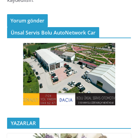
kaydedilsin.
Ünsal Servis Bolu AutoNetwork Car
YAZARLAR