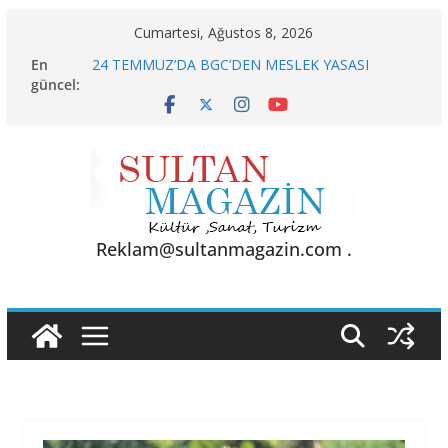
Skip
Cumartesi, Ağustos 8, 2026
to
En
24 TEMMUZ’DA BGC’DEN MESLEK YASASI
content
güncel:
VURGUSU
KELİMELER YETMEZ
Sporun Gücü, Gastronominin Lezzeti ve Sağlığın
Başkenti
BU KALP
AKGÜL: “BOLU, KRİZLERLE DEĞİL HİZMETLE
YÖNETİLMEYİ HAK EDİYOR”
Reklam@sultanmagazin.com .