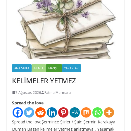
ANA SAYFA
GENEL
MANŞET
YAZARLAR
KELİMELER YETMEZ
7 Ağustos 2026
Fatma Marmara
Spread the love
Spread the loveŞermince Şiirler / Şair: Şermin Karakaya
Duman Bazen kelimeler yetmez anlatmaya , Yaşamak