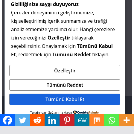
Gizliliğinize saygı duyuyoruz
Çerezler deneyiminizi geliştirmemize,
0 505 677 40 87
kişiselleştirilmiş içerik sunmamıza ve trafiği
Fatma MARMARA
analiz etmemize yardımcı olur. Hangi çerezlere
izin vereceğinizi
Özelleştir
tıklayarak
0 538 844 90 90
seçebilirsiniz. Onaylamak için
Tümünü Kabul
Mesut IŞIKAY
Et
, reddetmek için
Tümünü Reddet
tıklayın.
Özelleştir
admin@sultanmagazin.com
Tümünü Reddet
Tümünü Kabul Et
Tüm hakları saklıdır © 2026
Sultan Magazin
.
Tarafından Sağlanmaktadır
Tema: ThemeGrill tarafından
ColorMag
. Altyapı
WordPress
.