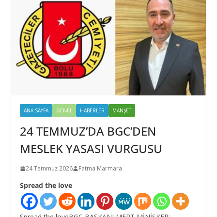
ANA SAYFA
GENEL
HABERLER
MANŞET
24 TEMMUZ’DA BGC’DEN
MESLEK YASASI VURGUSU
24 Temmuz 2026
Fatma Marmara
Spread the love
Spread the loveBGC BAŞKANI MERT MİNİSKER: