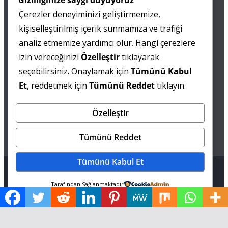
Gizliliğinize saygı duyuyoruz
Çerezler deneyiminizi geliştirmemize,
0 505 677 40 87
kişiselleştirilmiş içerik sunmamıza ve trafiği
Fatma MARMARA
analiz etmemize yardımcı olur. Hangi çerezlere
izin vereceğinizi
Özelleştir
tıklayarak
0 538 844 90 90
seçebilirsiniz. Onaylamak için
Tümünü Kabul
Mesut IŞIKAY
Et
, reddetmek için
Tümünü Reddet
tıklayın.
Özelleştir
admin@sultanmagazin.com
Tümünü Reddet
Tümünü Kabul Et
Tüm hakları saklıdır © 2026
Sultan Magazin
.
Tarafından Sağlanmaktadır
Tema: ThemeGrill tarafından
ColorMag
. Altyapı
WordPress
.