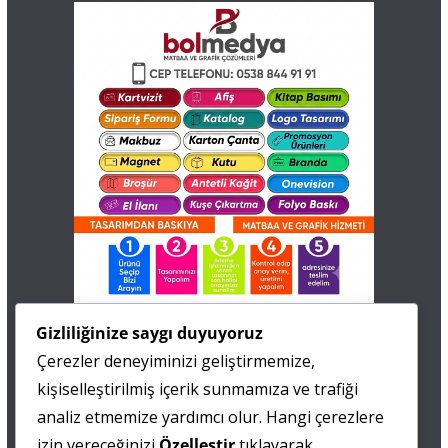
İletişim
Gizliliğinize saygı duyuyoruz
Çerezler deneyiminizi geliştirmemize,
0 505 677 40 87
kişiselleştirilmiş içerik sunmamıza ve trafiği
Fatma MARMARA
analiz etmemize yardımcı olur. Hangi çerezlere
izin vereceğinizi
Özelleştir
tıklayarak