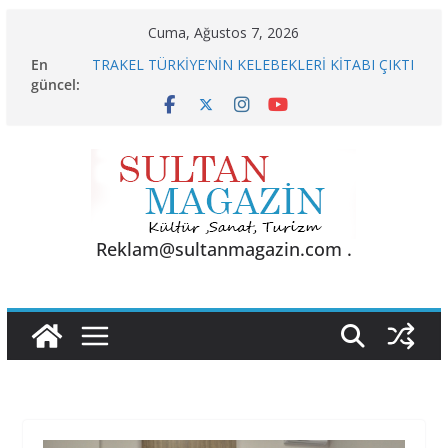
Skip
Cuma, Ağustos 7, 2026
to
En
TRAKEL TÜRKİYE’NİN KELEBEKLERİ KİTABI ÇIKTI
content
güncel:
Sporun Gücü, Gastronominin Lezzeti ve Sağlığın
Başkenti
BU KALP
AKGÜL: “BOLU, KRİZLERLE DEĞİL HİZMETLE
YÖNETİLMEYİ HAK EDİYOR”
24 TEMMUZ’DA BGC’DEN MESLEK YASASI
VURGUSU
Reklam@sultanmagazin.com .