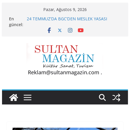
Skip
Pazar, Ağustos 9, 2026
to
En
24 TEMMUZ’DA BGC’DEN MESLEK YASASI
content
güncel:
VURGUSU
KELİMELER YETMEZ
Sporun Gücü, Gastronominin Lezzeti ve Sağlığın
Başkenti
BU KALP
AKGÜL: “BOLU, KRİZLERLE DEĞİL HİZMETLE
YÖNETİLMEYİ HAK EDİYOR”
Reklam@sultanmagazin.com .