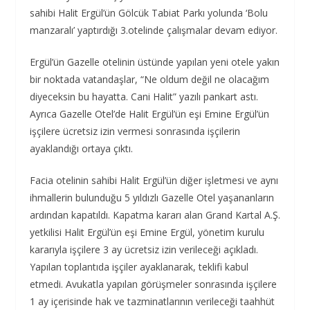
sahibi Halit Ergül’ün Gölcük Tabiat Parkı yolunda ‘Bolu
manzaralı’ yaptırdığı 3.otelinde çalışmalar devam ediyor.
Ergül’ün Gazelle otelinin üstünde yapılan yeni otele yakın
bir noktada vatandaşlar, “Ne oldum değil ne olacağım
diyeceksin bu hayatta. Cani Halit” yazılı pankart astı.
Ayrıca Gazelle Otel’de Halit Ergül’ün eşi Emine Ergül’ün
işçilere ücretsiz izin vermesi sonrasında işçilerin
ayaklandığı ortaya çıktı.
Facia otelinin sahibi Halit Ergül’ün diğer işletmesi ve aynı
ihmallerin bulunduğu 5 yıldızlı Gazelle Otel yaşananların
ardından kapatıldı. Kapatma kararı alan Grand Kartal A.Ş.
yetkilisi Halit Ergül’ün eşi Emine Ergül, yönetim kurulu
kararıyla işçilere 3 ay ücretsiz izin verileceği açıkladı.
Yapılan toplantıda işçiler ayaklanarak, teklifi kabul
etmedi. Avukatla yapılan görüşmeler sonrasında işçilere
1 ay içerisinde hak ve tazminatlarının verileceği taahhüt