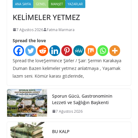
ANA SAYFA
GENEL
MANŞET
YAZARLAR
KELİMELER YETMEZ
7 Ağustos 2026
Fatma Marmara
Spread the love
Spread the loveŞermince Şiirler / Şair: Şermin Karakaya
Duman Bazen kelimeler yetmez anlatmaya , Yaşamak
lazım seni. Kömür karası gözlerinde,
Sporun Gücü, Gastronominin
Lezzeti ve Sağlığın Başkenti
7 Ağustos 2026
BU KALP