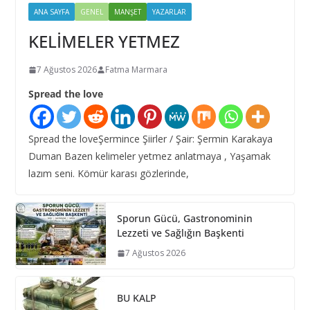
ANA SAYFA
GENEL
MANŞET
YAZARLAR
KELİMELER YETMEZ
7 Ağustos 2026
Fatma Marmara
Spread the love
Spread the loveŞermince Şiirler / Şair: Şermin Karakaya
Duman Bazen kelimeler yetmez anlatmaya , Yaşamak
lazım seni. Kömür karası gözlerinde,
Sporun Gücü, Gastronominin
Lezzeti ve Sağlığın Başkenti
7 Ağustos 2026
BU KALP