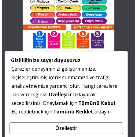
İletişim
Gizliliğinize saygı duyuyoruz
Çerezler deneyiminizi geliştirmemize,
0 505 677 40 87
kişiselleştirilmiş içerik sunmamıza ve trafiği
Fatma MARMARA
analiz etmemize yardımcı olur. Hangi çerezlere
izin vereceğinizi
Özelleştir
tıklayarak
0 538 844 90 90
seçebilirsiniz. Onaylamak için
Tümünü Kabul
Mesut IŞIKAY
Et
, reddetmek için
Tümünü Reddet
tıklayın.
Özelleştir
admin@sultanmagazin.com