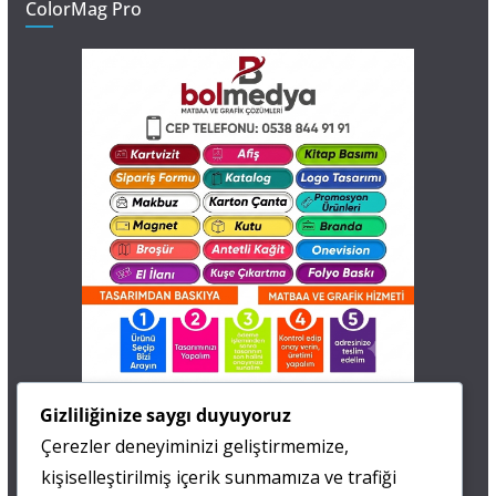
ColorMag Pro
İletişim
Gizliliğinize saygı duyuyoruz
Çerezler deneyiminizi geliştirmemize,
0 505 677 40 87
kişiselleştirilmiş içerik sunmamıza ve trafiği