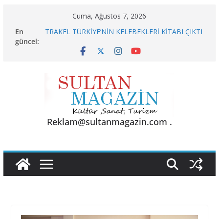
Skip
Cuma, Ağustos 7, 2026
to
En
TRAKEL TÜRKİYE’NİN KELEBEKLERİ KİTABI ÇIKTI
content
güncel:
Sporun Gücü, Gastronominin Lezzeti ve Sağlığın
Başkenti
BU KALP
AKGÜL: “BOLU, KRİZLERLE DEĞİL HİZMETLE
YÖNETİLMEYİ HAK EDİYOR”
24 TEMMUZ’DA BGC’DEN MESLEK YASASI
VURGUSU
Reklam@sultanmagazin.com .