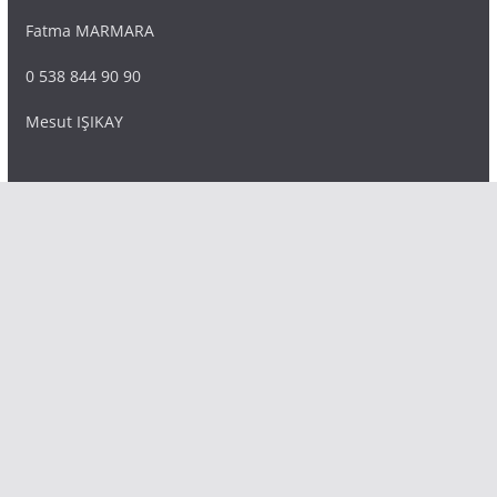
Fatma MARMARA
0 538 844 90 90
Mesut IŞIKAY
admin@sultanmagazin.com
Tüm hakları saklıdır © 2026
Sultan Magazin
.
Tema: ThemeGrill tarafından
ColorMag
. Altyapı
WordPress
.
Notice
: ob_end_flush(): failed to send buffer of zlib output
compression (0) in
/home/sultanma/public_html/wp-