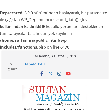
Deprecated
: 6.9.0 sürümünden başlayarak, bir parametre
ile çağrılan WP_Dependencies->add_data() işlevi
kullanımdan kaldırıldı
! IE koşullu yorumları, desteklenen
tüm tarayıcılar tarafından yok sayılır. in
/home/sultanma/public_html/wp-
includes/functions.php
on line
6170
Skip
Çarşamba, Ağustos 5, 2026
to
En
AKŞAMÜSTÜ
content
güncel:
24 TEMMUZ’DA BGC’DEN MESLEK YASASI
VURGUSU
TRAKEL TÜRKİYE’NİN KELEBEKLERİ KİTABI ÇIKTI
SENİNLE
Akgül: “Sanayi esnafı yeni engellerle karşı
karşıya!”
Reklam@sultanmagazin.com .