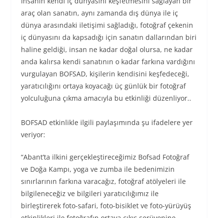
İnsanın kendi iç dünyasını keşfetmesini sağlayan bir
araç olan sanatın, aynı zamanda dış dünya ile iç
dünya arasındaki iletişimi sağladığı, fotoğraf çekenin
iç dünyasını da kapsadığı için sanatın dallarından biri
haline geldiği, insan ne kadar doğal olursa, ne kadar
anda kalırsa kendi sanatının o kadar farkına vardığını
vurgulayan BOFSAD, kişilerin kendisini keşfedeceği,
yaratıcılığını ortaya koyacağı üç günlük bir fotoğraf
yolculuğuna çıkma amacıyla bu etkinliği düzenliyor..
BOFSAD etkinlikle ilgili paylaşımında şu ifadelere yer
veriyor:
“Abant’ta ilkini gerçekleştireceğimiz Bofsad Fotoğraf
ve Doğa Kampı, yoga ve zumba ile bedenimizin
sınırlarının farkına varacağız, fotoğraf atölyeleri ile
bilgileneceğiz ve bilgileri yaratıcılığımız ile
birleştirerek foto-safari, foto-bisiklet ve foto-yürüyüş
etkinlikleri ile fotoğrafın ortaya çıkış serüvenine