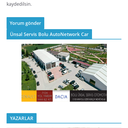
kaydedilsin.
Ünsal Servis Bolu AutoNetwork Car
YAZARLAR