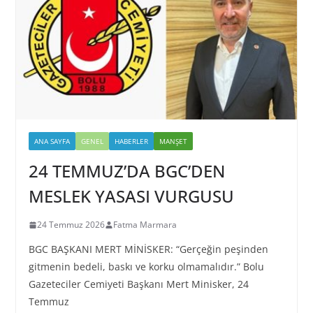
ANA SAYFA
GENEL
HABERLER
MANŞET
24 TEMMUZ’DA BGC’DEN
MESLEK YASASI VURGUSU
24 Temmuz 2026
Fatma Marmara
BGC BAŞKANI MERT MİNİSKER: “Gerçeğin peşinden
gitmenin bedeli, baskı ve korku olmamalıdır.” Bolu
Gazeteciler Cemiyeti Başkanı Mert Minisker, 24
Temmuz