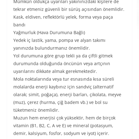
Mümkün oldukça uyarıları yakınınızdaki kişilere de
tekrar etmeniz güvenli bir sürüş açısından önemlidir.
Kask, eldiven, reflektörlü yelek, forma veya paça
bandı
Yağmurluk (Hava Durumuna Bağlı)
Yedek iç lastik, yama, pompa ve alyan takımı
yanınızda bulundurmanız önemlidir.
Yol durumuna göre grup tekli ya da çiftli gitmek
durumunda olduğunda öncünün veya artçının
uyarılarını dikkate almak gerekmektedir.
Mola noktalarında veya tur esnasında kısa süreli
molalarda enerji kaybınız için sandviç (alternatif
olarak; simit, poğaça), enerji barları, çikolata, meyve
(muz), çerez (hurma, çiğ badem vb.) ve bol su
tüketmeniz önemlidir.
Muzun hem enerjisi çok yüksektir, hem de birçok
vitamin (B1, B2, C, A ve E) ve mineral (potasyum,
demir, kalsiyum, fosfor, sodyum ve iyot) içerir.