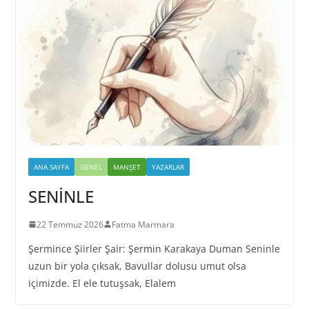
ANA SAYFA
GENEL
MANŞET
YAZARLAR
SENİNLE
22 Temmuz 2026
Fatma Marmara
Şermince Şiirler Şair: Şermin Karakaya Duman Seninle
uzun bir yola çıksak, Bavullar dolusu umut olsa
içimizde. El ele tutuşsak, Elalem