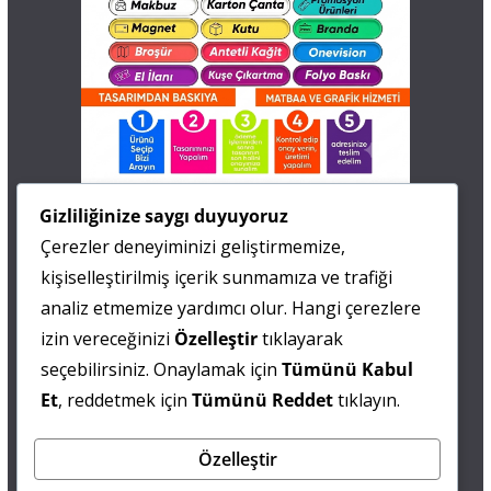
İletişim
Gizliliğinize saygı duyuyoruz
Çerezler deneyiminizi geliştirmemize,
0 505 677 40 87
kişiselleştirilmiş içerik sunmamıza ve trafiği
Fatma MARMARA
analiz etmemize yardımcı olur. Hangi çerezlere
izin vereceğinizi
Özelleştir
tıklayarak
0 538 844 90 90
seçebilirsiniz. Onaylamak için
Tümünü Kabul
Mesut IŞIKAY
Et
, reddetmek için
Tümünü Reddet
tıklayın.
Özelleştir
admin@sultanmagazin.com