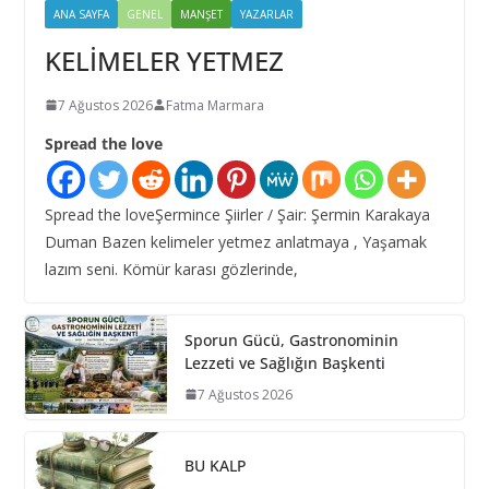
ANA SAYFA
GENEL
MANŞET
YAZARLAR
KELİMELER YETMEZ
7 Ağustos 2026
Fatma Marmara
Spread the love
Spread the loveŞermince Şiirler / Şair: Şermin Karakaya
Duman Bazen kelimeler yetmez anlatmaya , Yaşamak
lazım seni. Kömür karası gözlerinde,
Sporun Gücü, Gastronominin
Lezzeti ve Sağlığın Başkenti
7 Ağustos 2026
BU KALP