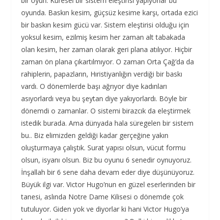
bir oyun. Küresel bir sistem eleştirisi yapıyorlar bu
oyunda. Baskın kesim, güçsüz kesime karşı, ortada ezici
bir baskın kesim gücü var. Sistem eleştirisi olduğu için
yoksul kesim, ezilmiş kesim her zaman alt tabakada
olan kesim, her zaman olarak geri plana atılıyor. Hiçbir
zaman ön plana çıkartılmıyor. O zaman Orta Çağ’da da
rahiplerin, papazların, Hıristiyanlığın verdiği bir baskı
vardı. O dönemlerde başı ağrıyor diye kadınları
asıyorlardı veya bu şeytan diye yakıyorlardı. Böyle bir
dönemdi o zamanlar. O sistemi birazcık da eleştirmek
istedik burada. Ama dünyada hala süregelen bir sistem
bu.. Biz elimizden geldiği kadar gerçeğine yakın
oluşturmaya çalıştık. Surat yapısı olsun, vücut formu
olsun, isyanı olsun. Biz bu oyunu 6 senedir oynuyoruz.
İnşallah bir 6 sene daha devam eder diye düşünüyoruz.
Büyük ilgi var. Victor Hugo’nun en güzel eserlerinden bir
tanesi, aslında Notre Dame Kilisesi o dönemde çok
tutuluyor. Giden yok ve diyorlar ki hani Victor Hugo’ya