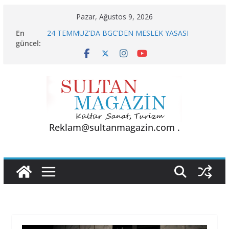
Skip
Pazar, Ağustos 9, 2026
AKGÜL: “BOLU, KRİZLERLE DEĞİL HİZMETLE
to
En
YÖNETİLMEYİ HAK EDİYOR”
content
güncel:
24 TEMMUZ’DA BGC’DEN MESLEK YASASI
VURGUSU
KELİMELER YETMEZ
Sporun Gücü, Gastronominin Lezzeti ve Sağlığın
Başkenti
BU KALP
Reklam@sultanmagazin.com .