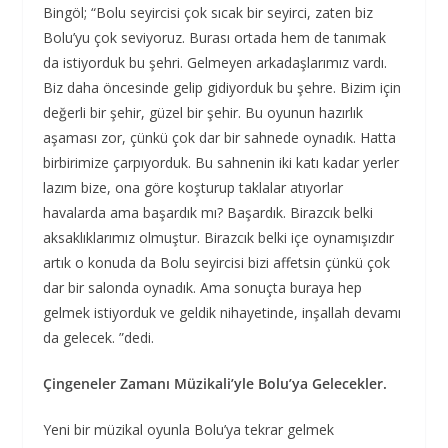
Bingöl; “Bolu seyircisi çok sıcak bir seyirci, zaten biz
Bolu’yu çok seviyoruz. Burası ortada hem de tanımak
da istiyorduk bu şehri. Gelmeyen arkadaşlarımız vardı.
Biz daha öncesinde gelip gidiyorduk bu şehre. Bizim için
değerli bir şehir, güzel bir şehir. Bu oyunun hazırlık
aşaması zor, çünkü çok dar bir sahnede oynadık. Hatta
birbirimize çarpıyorduk. Bu sahnenin iki katı kadar yerler
lazım bize, ona göre koşturup taklalar atıyorlar
havalarda ama başardık mı? Başardık. Birazcık belki
aksaklıklarımız olmuştur. Birazcık belki içe oynamışızdır
artık o konuda da Bolu seyircisi bizi affetsin çünkü çok
dar bir salonda oynadık. Ama sonuçta buraya hep
gelmek istiyorduk ve geldik nihayetinde, inşallah devamı
da gelecek. ”dedi.
Çingeneler Zamanı Müzikali’yle Bolu’ya Gelecekler.
Yeni bir müzikal oyunla Bolu’ya tekrar gelmek