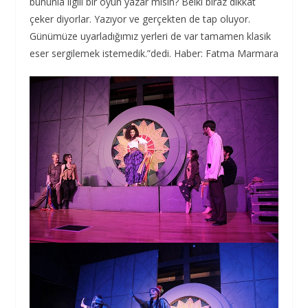
bununla ilgili bir oyun yazar mısın? Belki biraz dikkat
çeker diyorlar. Yazıyor ve gerçekten de tap oluyor.
Günümüze uyarladığımız yerleri de var tamamen klasik
eser sergilemek istemedik.”dedi. Haber: Fatma Marmara