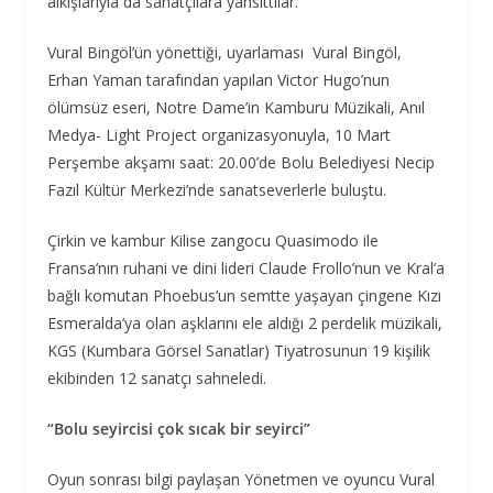
alkışlarıyla da sanatçılara yansıttılar.
Vural Bingöl’ün yönettiği, uyarlaması Vural Bingöl,
Erhan Yaman tarafından yapılan Victor Hugo’nun
ölümsüz eseri, Notre Dame’in Kamburu Müzikali, Anıl
Medya- Light Project organizasyonuyla, 10 Mart
Perşembe akşamı saat: 20.00’de Bolu Belediyesi Necip
Fazıl Kültür Merkezi’nde sanatseverlerle buluştu.
Çirkin ve kambur Kilise zangocu Quasimodo ile
Fransa’nın ruhani ve dini lideri Claude Frollo’nun ve Kral’a
bağlı komutan Phoebus’un semtte yaşayan çingene Kızı
Esmeralda’ya olan aşklarını ele aldığı 2 perdelik müzikali,
KGS (Kumbara Görsel Sanatlar) Tiyatrosunun 19 kişilik
ekibinden 12 sanatçı sahneledi.
“Bolu seyircisi çok sıcak bir seyirci”
Oyun sonrası bilgi paylaşan Yönetmen ve oyuncu Vural