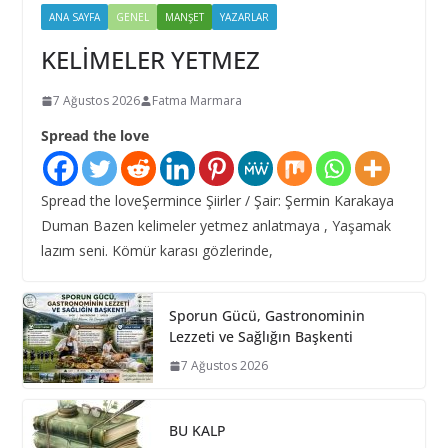
ANA SAYFA
GENEL
MANŞET
YAZARLAR
KELİMELER YETMEZ
7 Ağustos 2026
Fatma Marmara
Spread the love
Spread the loveŞermince Şiirler / Şair: Şermin Karakaya
Duman Bazen kelimeler yetmez anlatmaya , Yaşamak
lazım seni. Kömür karası gözlerinde,
Sporun Gücü, Gastronominin
Lezzeti ve Sağlığın Başkenti
7 Ağustos 2026
BU KALP