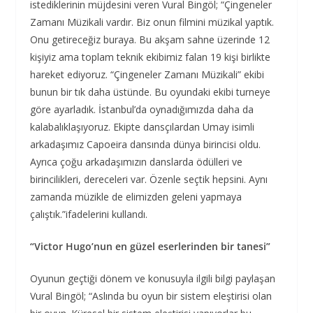
istediklerinin müjdesini veren Vural Bingöl; “Çingeneler
Zamanı Müzikali vardır. Biz onun filmini müzikal yaptık.
Onu getireceğiz buraya. Bu akşam sahne üzerinde 12
kişiyiz ama toplam teknik ekibimiz falan 19 kişi birlikte
hareket ediyoruz. “Çingeneler Zamanı Müzikali” ekibi
bunun bir tık daha üstünde. Bu oyundaki ekibi turneye
göre ayarladık. İstanbul’da oynadığımızda daha da
kalabalıklaşıyoruz. Ekipte dansçılardan Umay isimli
arkadaşımız Capoeira dansında dünya birincisi oldu.
Ayrıca çoğu arkadaşımızın danslarda ödülleri ve
birincilikleri, dereceleri var. Özenle seçtik hepsini. Aynı
zamanda müzikle de elimizden geleni yapmaya
çalıştık.”ifadelerini kullandı.
“Victor Hugo’nun en güzel eserlerinden bir tanesi”
Oyunun geçtiği dönem ve konusuyla ilgili bilgi paylaşan
Vural Bingöl; “Aslında bu oyun bir sistem eleştirisi olan