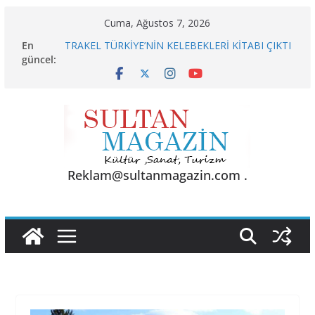
Skip
Cuma, Ağustos 7, 2026
to
En
TRAKEL TÜRKİYE’NİN KELEBEKLERİ KİTABI ÇIKTI
content
güncel:
Sporun Gücü, Gastronominin Lezzeti ve Sağlığın
Başkenti
BU KALP
AKGÜL: “BOLU, KRİZLERLE DEĞİL HİZMETLE
YÖNETİLMEYİ HAK EDİYOR”
24 TEMMUZ’DA BGC’DEN MESLEK YASASI
VURGUSU
Reklam@sultanmagazin.com .