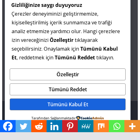
İletişim
Gizliliğinize saygı duyuyoruz
Çerezler deneyiminizi geliştirmemize,
0 505 677 40 87
kişiselleştirilmiş içerik sunmamıza ve trafiği
Fatma MARMARA
analiz etmemize yardımcı olur. Hangi çerezlere
izin vereceğinizi
Özelleştir
tıklayarak
0 538 844 90 90
seçebilirsiniz. Onaylamak için
Tümünü Kabul
Mesut IŞIKAY
Et
, reddetmek için
Tümünü Reddet
tıklayın.
Özelleştir
admin@sultanmagazin.com
Tümünü Reddet
Tümünü Kabul Et
Tüm hakları saklıdır © 2026
Sultan Magazin
.
Tarafından Sağlanmaktadır
Tema: ThemeGrill tarafından
ColorMag
. Altyapı
WordPress
.