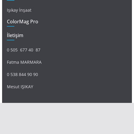
Işıkay İnşaat
ColorMag Pro
İletişim
0 505 677 40 87
Fatma MARMARA
0 538 844 90 90
Mesut IŞIKAY
admin@sultanmagazin.com