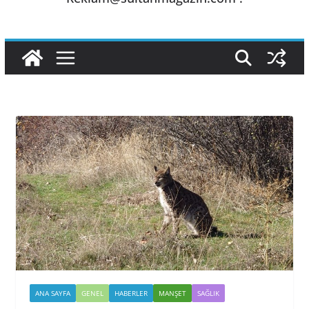
ANA SAYFA
GENEL
HABERLER
MANŞET
SAĞLIK