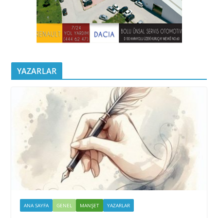
YAZARLAR
ANA SAYFA
GENEL
MANŞET
YAZARLAR