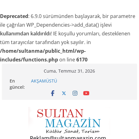
Deprecated
: 6.9.0 sürümünden başlayarak, bir parametre
ile çağrılan WP_Dependencies->add_data() işlevi
kullanımdan kaldırıldı
! IE koşullu yorumları, desteklenen
tüm tarayıcılar tarafından yok sayılır. in
/home/sultanma/public_html/wp-
includes/functions.php
on line
6170
Skip
Cuma, Temmuz 31, 2026
to
En
AKŞAMÜSTÜ
content
güncel:
24 TEMMUZ’DA BGC’DEN MESLEK YASASI
VURGUSU
TRAKEL TÜRKİYE’NİN KELEBEKLERİ KİTABI ÇIKTI
SENİNLE
Akgül: “Sanayi esnafı yeni engellerle karşı
karşıya!”
Reklam@sultanmagazin.com .