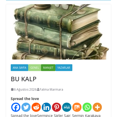
ANA SAYFA
GENEL
MANŞET
YAZARLAR
BU KALP
6 Ağustos 2026
Fatma Marmara
Spread the love
Spread the loveŞermince Şiirler Şair: Şermin Karakaya