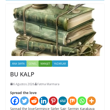
ANA SAYFA
GENEL
MANŞET
YAZARLAR
BU KALP
6 Ağustos 2026
Fatma Marmara
Spread the love
Spread the loveŞermince Şiirler Şair: Şermin Karakaya