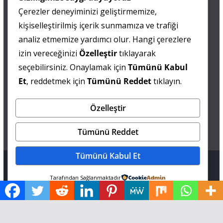
Çerezler deneyiminizi geliştirmemize,
0 505 677 40 87
kişiselleştirilmiş içerik sunmamıza ve trafiği
Fatma MARMARA
analiz etmemize yardımcı olur. Hangi çerezlere
izin vereceğinizi
Özelleştir
tıklayarak
0 538 844 90 90
seçebilirsiniz. Onaylamak için
Tümünü Kabul
Mesut IŞIKAY
Et
, reddetmek için
Tümünü Reddet
tıklayın.
Özelleştir
admin@sultanmagazin.com
Tümünü Reddet
Tümünü Kabul Et
Tüm hakları saklıdır © 2026
Sultan Magazin
.
Tarafından Sağlanmaktadır
Tema: ThemeGrill tarafından
ColorMag
. Altyapı
WordPress
.