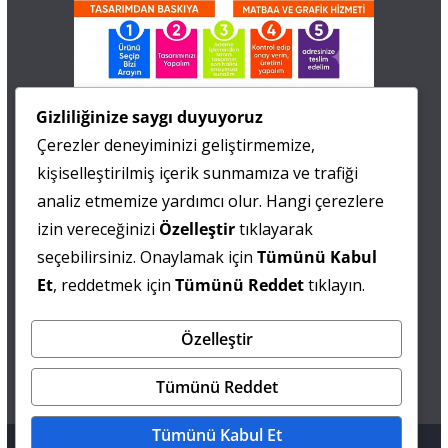
İletişim
Gizliliğinize saygı duyuyoruz
Çerezler deneyiminizi geliştirmemize,
0 505 677 40 87
kişiselleştirilmiş içerik sunmamıza ve trafiği
Fatma MARMARA
analiz etmemize yardımcı olur. Hangi çerezlere
izin vereceğinizi
Özelleştir
tıklayarak
0 538 844 90 90
seçebilirsiniz. Onaylamak için
Tümünü Kabul
Mesut IŞIKAY
Et
, reddetmek için
Tümünü Reddet
tıklayın.
Özelleştir
admin@sultanmagazin.com
Tümünü Reddet
Tümünü Kabul Et