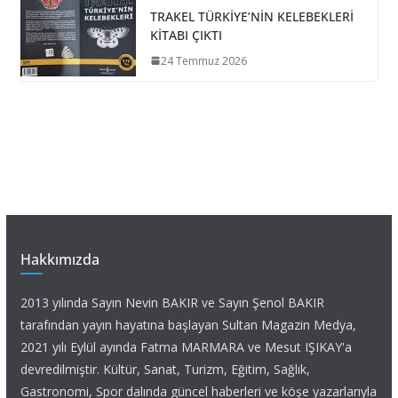
TRAKEL TÜRKİYE’NİN KELEBEKLERİ
KİTABI ÇIKTI
24 Temmuz 2026
Hakkımızda
2013 yılında Sayın Nevin BAKIR ve Sayın Şenol BAKIR
tarafından yayın hayatına başlayan Sultan Magazin Medya,
2021 yılı Eylül ayında Fatma MARMARA ve Mesut IŞIKAY'a
devredilmiştir. Kültür, Sanat, Turizm, Eğitim, Sağlık,
Gastronomi, Spor dalında güncel haberleri ve köşe yazarlarıyla