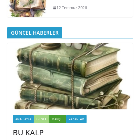
12 Temmuz 2026
GÜNCEL HABERLER
ANA SAYFA
GENEL
MANŞET
YAZARLAR
BU KALP