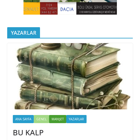
YAZARLAR
ANA SAYFA
GENEL
MANŞET
YAZARLAR
BU KALP