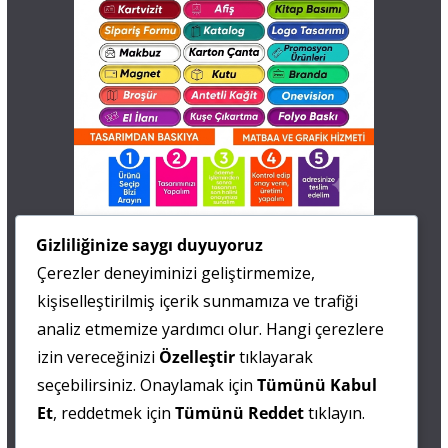
İletişim
Gizliliğinize saygı duyuyoruz
Çerezler deneyiminizi geliştirmemize,
0 505 677 40 87
kişiselleştirilmiş içerik sunmamıza ve trafiği
Fatma MARMARA
analiz etmemize yardımcı olur. Hangi çerezlere
izin vereceğinizi
Özelleştir
tıklayarak
0 538 844 90 90
seçebilirsiniz. Onaylamak için
Tümünü Kabul
Mesut IŞIKAY
Et
, reddetmek için
Tümünü Reddet
tıklayın.