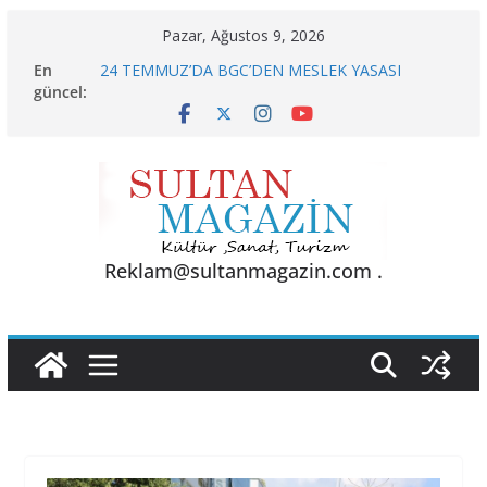
Skip
Pazar, Ağustos 9, 2026
to
En
24 TEMMUZ’DA BGC’DEN MESLEK YASASI
content
güncel:
VURGUSU
KELİMELER YETMEZ
Sporun Gücü, Gastronominin Lezzeti ve Sağlığın
Başkenti
BU KALP
AKGÜL: “BOLU, KRİZLERLE DEĞİL HİZMETLE
YÖNETİLMEYİ HAK EDİYOR”
Reklam@sultanmagazin.com .