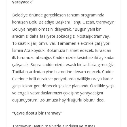
yarayacak“
Belediye önünde gerçekleşen tanıtım programında
konuşan Bolu Belediye Başkanı Tanju Özcan, tramvayın
Bolu’ya hayırlı olmasını dileyerek, “Bugün yeni bir
aracımızı daha faaliyete sokacağız. Nostaljik tramvay.
16 saatlik şarj ömrü var. Tamamen elektrikle çalışıyor.
İsmini Ata koyduk. Bolumuza hizmet edecek. Birazdan
ilk turumuzu atacağız. Caddemizde kesintisiz iki ay kadar
çalışacak. Sonra caddemizde esaslı bir tadilata gireceğiz.
Tadilatın ardından yine hizmetine devam edecek. Cadde
üzerinde belli durak ve periyotlarda Valiliğin oraya kadar
gidip tekrar geri dönecek şekilde planlandı. Özellikle yaşlı
ve engelli vatandaşlarımızın çok işine yarayacağını
düşünüyorum. Bolumuza hayırlı uğurlu olsun.” dedi.
“Çevre dostu bir tramvay”
Tramvayın uygun maliyetle alındığını ve güneş